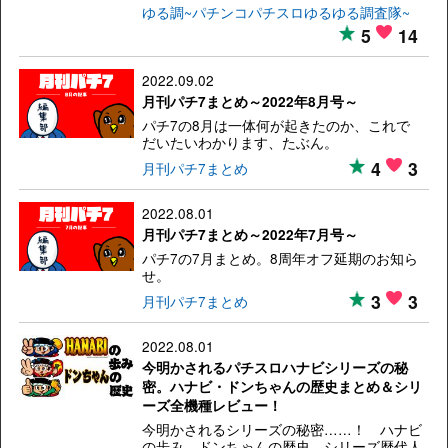
ゆる調~パチンコパチスロゆるゆる調査隊~
5
14
2022.09.02
月刊パチ7まとめ～2022年8月号～
パチ7の8月は一体何が起きたのか、これで
だいたいわかります、たぶん。
4
3
月刊パチ7まとめ
2022.08.01
月刊パチ7まとめ～2022年7月号～
パチ7の7月まとめ。8周年オフ延期のお知ら
せ。
3
3
月刊パチ7まとめ
2022.08.01
今明かされるパチスロハナビシリーズの秘
密。ハナビ・ドンちゃんの歴史まとめ＆シリ
ーズ全機種レビュー！
今明かされるシリーズの秘密……！ ハナビ
の歩み、ドンちゃんの歴史、シリーズ歴代人