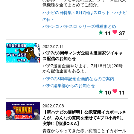
気機種を全てまとめてご紹介。
ハナビの日特集～8月7日はスロット・ハナビ
の日～
パチンコ パチスロ シリーズ機種まとめ
11
37
2022.07.11
パチ7の8周年マンガ企画＆漫画家ツイキャ
ス配信のお知らせ
パチ7漫画企画やります。7月18日(月)20時
から配信企画もあるよ。
パチ7の8周年記念企画的なものご案内
パチ7編集部からのお知らせ
10
11
2022.07.08
【新ハナビの謎解明】公認変態イカボールさ
んが、みんなの質問を乗せてAプロ小野Pに
突撃!!【特濃Q＆A】
青森からやってきた赤い変態ことイカボール