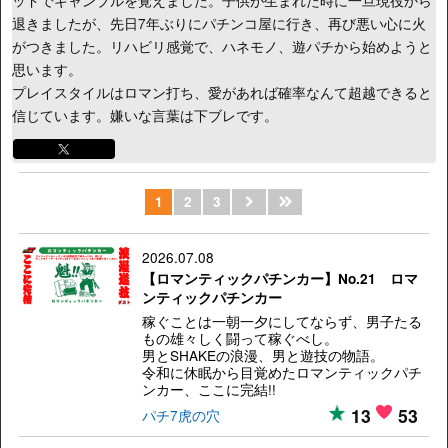
ッドでギャンブルを覚えました。子供が生まれた時に一旦現役から
退きましたが、先日7年ぶりにパチンコ屋に行き、再び悪い心に火
がつきました。リハビリ感覚で、ハネモノ、遊パチから始めようと
思います。
プレイスタイルはロマン打ち、愛があれば確率なんて超越できると
信じています。嫌いな言葉は下ブレです。
1
2
3
2026.07.08
【ロマンティックパチンカー】No.21 ロマ
ンティックパチンカー
稼ぐことは一朝一夕にしてならず、男子たる
もの雄々しく闘って稼ぐべし。
男とSHAKEの浪漫、男と遊技の物語。
令和に休眠から目覚めたロマンティックパチ
ンカー、ここに完結!!
13
53
パチ7虎の穴