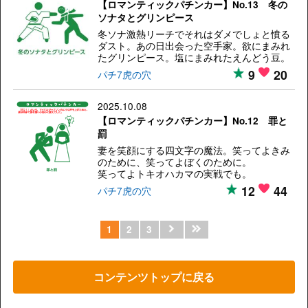
【ロマンティックパチンカー】No.13 冬の
ソナタとグリンピース
冬ソナ激熱リーチでそれはダメでしょと憤る
ダスト。あの日出会った空手家。欲にまみれ
たグリンピース。塩にまみれたえんどう豆。
9
20
パチ7虎の穴
2025.10.08
【ロマンティックパチンカー】No.12 罪と
罰
妻を笑顔にする四文字の魔法。笑ってよきみ
のために、笑ってよぼくのために。
笑ってよトキオハカマの実戦でも。
12
44
パチ7虎の穴
1
2
3
コンテンツトップに戻る