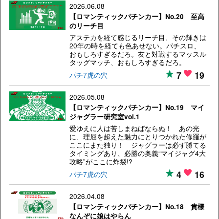
2026.06.08
【ロマンティックパチンカー】No.20 至高
のリーチ目
アステカを経て感じるリーチ目、その輝きは
20年の時を経ても色あせない。パチスロ、
おもしろすぎるだろ。友と対戦するマッスル
タッグマッチ、おもしろすぎるだろ。
7
19
パチ7虎の穴
2026.05.08
【ロマンティックパチンカー】No.19 マイ
ジャグラー研究室vol.1
愛ゆえに人は苦しまねばならぬ！ あの光
に、理屈を超えた魅力にとりつかれた修羅が
ここにまた独り！ ジャグラーは必ず勝てる
タイミングあり、必勝の奥義“マイジャグ4大
攻略”がここに炸裂!?
4
16
パチ7虎の穴
2026.04.08
【ロマンティックパチンカー】No.18 貴様
なんぞに娘はやらん