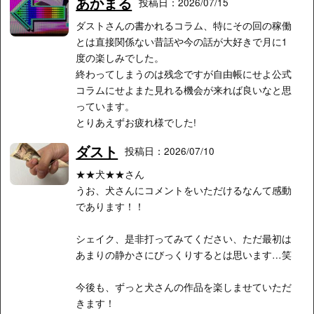
あかまる
投稿日：2026/07/15
ダストさんの書かれるコラム、特にその回の稼働
とは直接関係ない昔話や今の話が大好きで月に1
度の楽しみでした。
終わってしまうのは残念ですが自由帳にせよ公式
コラムにせよまた見れる機会が来れば良いなと思
っています。
とりあえずお疲れ様でした!
ダスト
投稿日：2026/07/10
★★犬★★さん
うお、犬さんにコメントをいただけるなんて感動
であります！！
シェイク、是非打ってみてください、ただ最初は
あまりの静かさにびっくりするとは思います…笑
今後も、ずっと犬さんの作品を楽しませていただ
きます！