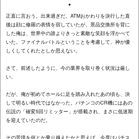
●
正直に言おう。出来過ぎだ。ATMおかわりを決行した直
後は顔に修羅の表情を宿していたが、景品交換所を背に
した俺は、世界中の誰よりきっと素敵な笑顔を浮かべて
いた。ファイナルバトルということを考慮して、神が優
しくしてくれたとしか思えない。
さて、前述したように、今の業界を取り巻く状況は厳し
い。
だが、俺が初めてホールに足を踏み入れたあの頃も、決
して明るい時代ではなかった。パチンコのCR機にはあの
伝説の「確変5回リミッター」が搭載され、まさに低迷期
を迎えていたのだ。
その苦境を何とか乗り越えたかと思えば、今度はパチス