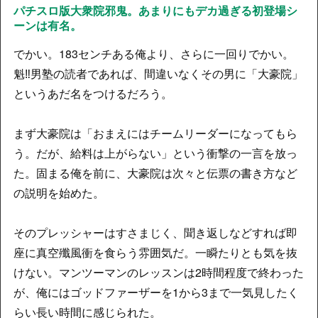
パチスロ版大衆院邪鬼。あまりにもデカ過ぎる初登場シ
ーンは有名。
でかい。183センチある俺より、さらに一回りでかい。
魁‼男塾の読者であれば、間違いなくその男に「大豪院」
というあだ名をつけるだろう。
まず大豪院は「おまえにはチームリーダーになってもら
う。だが、給料は上がらない」という衝撃の一言を放っ
た。固まる俺を前に、大豪院は次々と伝票の書き方など
の説明を始めた。
そのプレッシャーはすさまじく、聞き返しなどすれば即
座に真空殲風衝を食らう雰囲気だ。一瞬たりとも気を抜
けない。マンツーマンのレッスンは2時間程度で終わった
が、俺にはゴッドファーザーを1から3まで一気見したく
らい長い時間に感じられた。