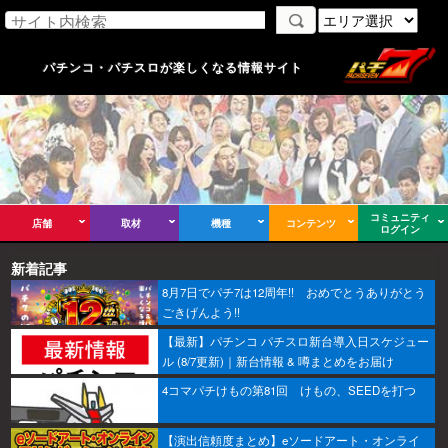
パチンコ・パチスロが楽しくなる情報サイト
コミュニティ
店舗
取材
機種
コンテンツ
ログイン
新着記事
8月7日でパチ7は12周年!! おめでとうありがとう
ごきげんよう!!
【最新】パチンコ パチスロ新台導入日スケジュー
ル (8/7更新)｜新台情報 & 噂まとめをお届け
4コマパチけもの第81回 けもの、SEEDを打つ
【演出信頼度まとめ】eソードアート・オンライ