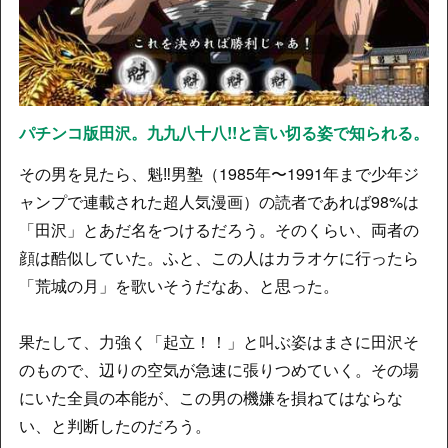
パチンコ版田沢。九九八十八!!と言い切る姿で知られる。
その男を見たら、魁‼男塾（1985年〜1991年まで少年ジ
ャンプで連載された超人気漫画）の読者であれば98%は
「田沢」とあだ名をつけるだろう。そのくらい、両者の
顔は酷似していた。ふと、この人はカラオケに行ったら
「荒城の月」を歌いそうだなあ、と思った。
果たして、力強く「起立！！」と叫ぶ姿はまさに田沢そ
のもので、辺りの空気が急速に張りつめていく。その場
にいた全員の本能が、この男の機嫌を損ねてはならな
い、と判断したのだろう。