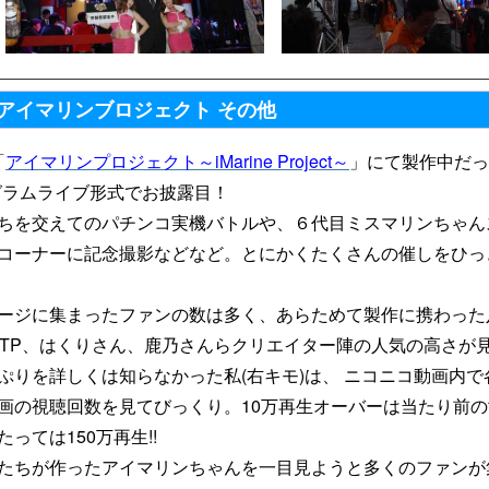
アイマリンブロジェクト その他
「
アイマリンプロジェクト～iMarine Project～
」にて製作中だっ
グラムライブ形式でお披露目！
ちを交えてのパチンコ実機バトルや、６代目ミスマリンちゃん
コーナーに記念撮影などなど。とにかくたくさんの催しをひっ
ージに集まったファンの数は多く、あらためて製作に携わった
k.a MTP、はくりさん、鹿乃さんらクリエイター陣の人気の高さが
ぷりを詳しくは知らなかった私(右キモ)は、 ニコニコ動画内で
画の視聴回数を見てびっくり。10万再生オーバーは当たり前の
っては150万再生!!
たちが作ったアイマリンちゃんを一目見ようと多くのファンが