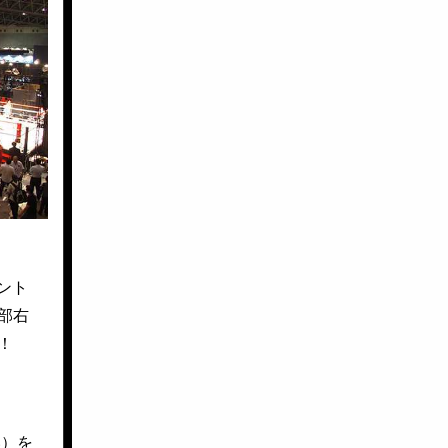
ント
部右
！
い）を