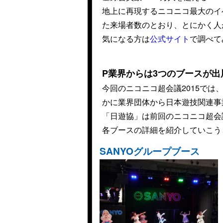
地上に再現するニコニコ最大のイ
た来場者数のとおり、とにかく人
気になる方は
公式サイト
で調べて
P業界からは3つの
ブースが
出
今回のニコニコ超会議2015では
かに業界団体から日本遊技関連事業
「日遊協」は前回のニコニコ超会
各ブースの詳細を紹介していこう
SANYOグループブース