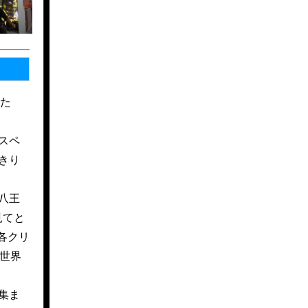
た
スペ
きり
八王
見てと
各クリ
世界
集ま