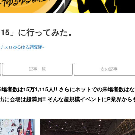
015」に行ってみた。
パチスロゆるゆる調査隊~
記事一覧
次の記事
場者数は15万1,115人!! さらにネットでの来場者数は
える人出に会場は超満員!! そんな超規模イベントにP業界から