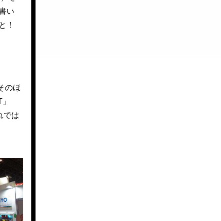
書い
と！
そのほ
T」
れでは