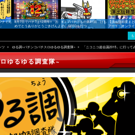
ンナくん
8月7日でパチ7は12周年!! お
4コマパチけもの第81回 けも
【演出信頼度まと
跡」
めでとうありがとうごきげんよ
の、SEEDを打つ
アート・オンライ
う!!
ーション 夜空
も
ンツ
ゆる調~パチンコパチスロゆるゆる調査隊~
「ニコニコ超会議2015」に行って
スロゆるゆる調査隊~