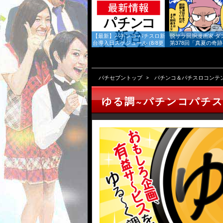
【最新】パチンコ パチスロ新
脱サラ回胴漫画家 ダ
台導入日スケジュール (8/8更
第378回「真夏の奇
新)｜新台情報 & 噂まとめをお
届け
パチセブントップ
パチンコ＆パチスロコンテ
ゆる調~パチンコパチ