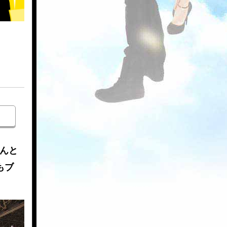
なんと
もブ