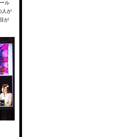
ール
の人が
目が