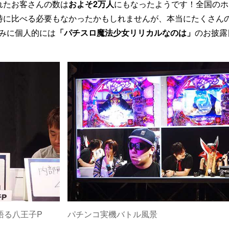
れたお客さんの数は
およそ2万人
にもなったようです！全国のホ
特に比べる必要もなかったかもしれませんが、本当にたくさん
みに個人的には
「パチスロ魔法少女リリカルなのは」
のお披露
語る八王子P
パチンコ実機バトル風景