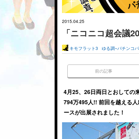
2015.04.25
「ニコニコ超会議2
キモフラット3
ゆる調~パチンコ
前の記事
4月25、26日両日とおしての来
794万495人!! 前回を越
ースが出展されました！