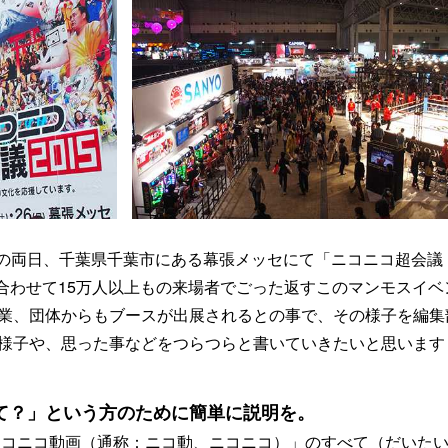
6日(日)の両日、千葉県千葉市にある幕張メッセにて「ニコニコ超会議
間合わせて15万人以上もの来場者でごった返すこのマンモスイベ
業、団体からもブースが出展されるとの事で、その様子を編集
様子や、思った事などをつらつらと書いていきたいと思います
て？」という方のために簡単に説明を。
「ニコニコ動画（通称：ニコ動、ニコニコ）」のすべて（だいた