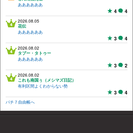
ああああああ
4
4
2026.08.05
花伝
ああああああ
3
4
2026.08.02
タブー・タトゥー
ああああああ
3
2
2026.08.02
これも南国ぅ（メシマズ日記）
有利区間よくわからない勢
3
4
パチ７自由帳へ