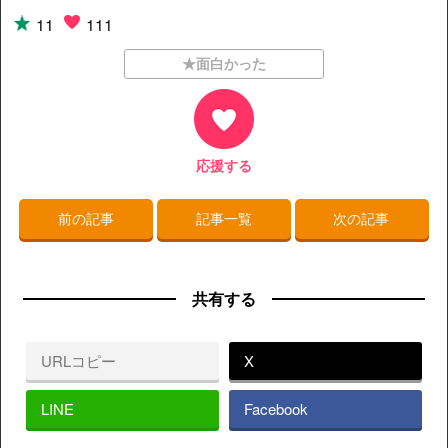
11
111
★面白かった
応援する
前の記事
記事一覧
次の記事
共有する
URLコピー
X
LINE
Facebook