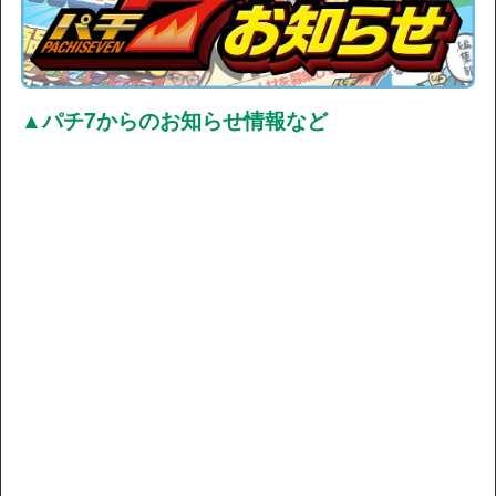
▲パチ7からのお知らせ情報など