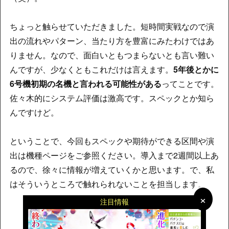
ちょっと触らせていただきました。短時間実戦なので演
出の流れやパターン、当たり方を豊富にみたわけではあ
りません。なので、面白いともつまらないとも言い難い
んですが、少なくともこれだけは言えます。
5年後とかに
6号機初期の名機と言われる可能性がある
ってことです。
佐々木的にシステム評価は激高です。スペックとか知ら
んですけど。
ということで、今回もスペックや期待ができる区間や演
出は機種ページをご参照ください。導入まで2週間以上あ
るので、徐々に情報が増えていくかと思います。で、私
はそういうところで触れられないことを担当します。
×
×
注目情報