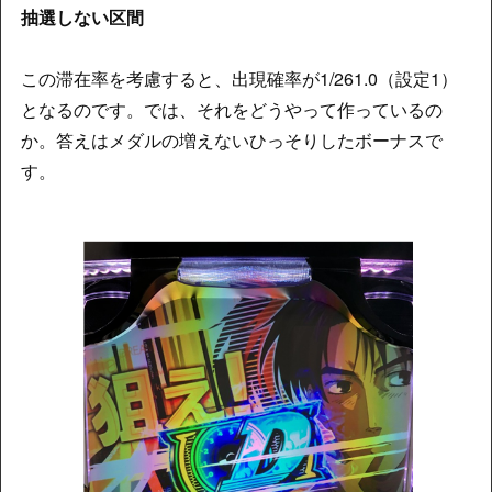
抽選しない区間
この滞在率を考慮すると、出現確率が1/261.0（設定1）
となるのです。では、それをどうやって作っているの
か。答えはメダルの増えないひっそりしたボーナスで
す。