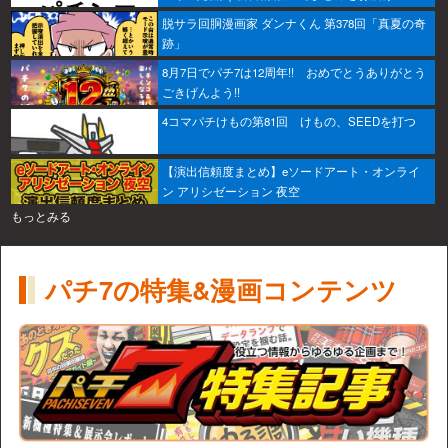
脱サラ回胴漫画家 ダンナくん 第378回「真夏の奇
跡」
8月7日でパチ7は12周年!! おめでとうありがとう
ごきげんよう!!
4コマパチけもの第81回 けもの、SEEDを打つ
【演出信頼度まとめ】eソードアート・オンライ
ン アリシゼーション 夜空
もっとみる
パチ7の特集&漫画コンテンツ