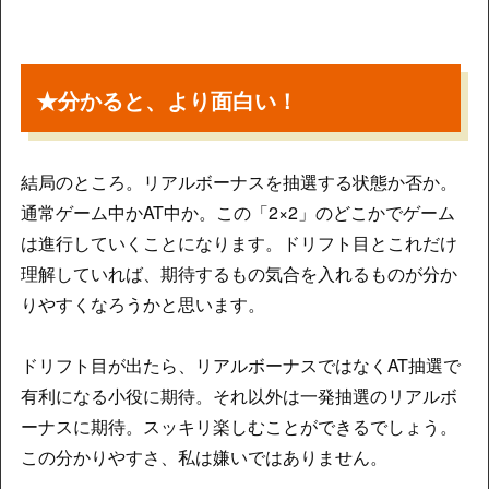
★分かると、より面白い！
結局のところ。リアルボーナスを抽選する状態か否か。
通常ゲーム中かAT中か。この「2×2」のどこかでゲーム
は進行していくことになります。ドリフト目とこれだけ
理解していれば、期待するもの気合を入れるものが分か
りやすくなろうかと思います。
ドリフト目が出たら、リアルボーナスではなくAT抽選で
有利になる小役に期待。それ以外は一発抽選のリアルボ
ーナスに期待。スッキリ楽しむことができるでしょう。
この分かりやすさ、私は嫌いではありません。