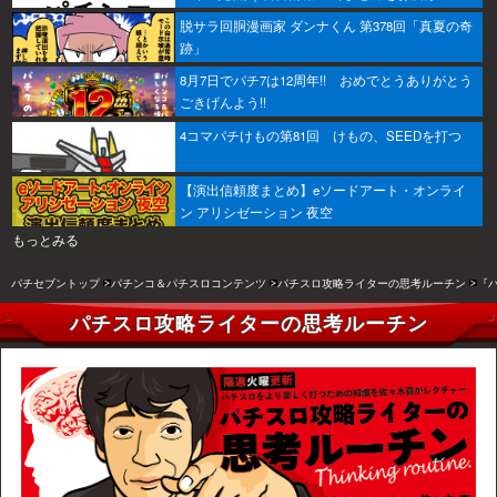
脱サラ回胴漫画家 ダンナくん 第378回「真夏の奇
跡」
8月7日でパチ7は12周年!! おめでとうありがとう
ごきげんよう!!
4コマパチけもの第81回 けもの、SEEDを打つ
【演出信頼度まとめ】eソードアート・オンライ
ン アリシゼーション 夜空
もっとみる
パチセブントップ
パチンコ＆パチスロコンテンツ
パチスロ攻略ライターの思考ルーチン
『
パチスロ攻略ライターの思考ルーチン