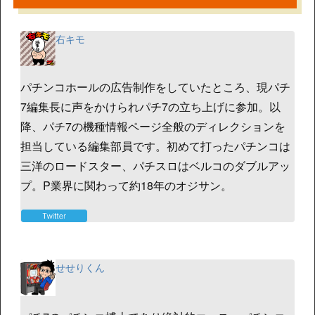
右キモ
パチンコホールの広告制作をしていたところ、現パチ
7編集長に声をかけられパチ7の立ち上げに参加。以
降、パチ7の機種情報ページ全般のディレクションを
担当している編集部員です。初めて打ったパチンコは
三洋のロードスター、パチスロはベルコのダブルアッ
プ。P業界に関わって約18年のオジサン。
せせりくん