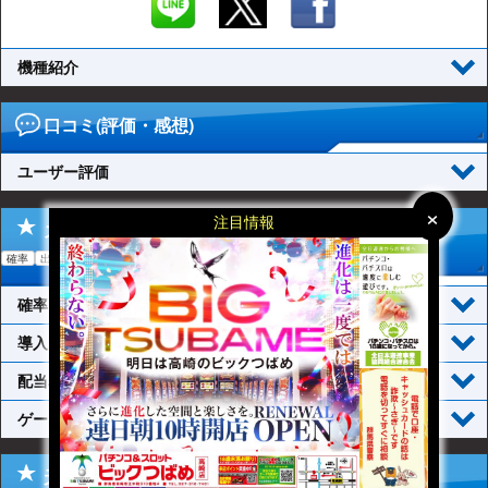
機種紹介
口コミ(評価・感想)
ユーザー評価
×
×
注目情報
スペック
確率
出玉率
ベース
導入日
配当
ゲームフロー
確率・出玉率
導入日・導入台数
配当表
ゲームフロー
天井・立ち回り