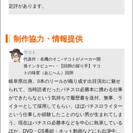
定評があります。
制作協力・情報提供
マコト
代表作：名機のそこ~マコトがメーカー開
発インタビュー~・【回胴の探り手】マコ
トの味変（あじへん）回胴
岐阜県出身。3本のリールが織り成す出目演出に魅せ
られて、当時読者だったパチスロ必勝本に携わる仕事
ができたらなという気持ちで履歴書を送付。無事、ラ
イターとして採用してもらい、ほぼパチスロライター
という仕事しか経験したことのない男が生まれてしま
う。現在はパチスロ必勝本などを中心に執筆している
ほか、DVD・CS番組・ネット動画などにも出演中。