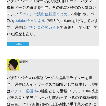
パチ7のパチンコ博士であり絶対的エース。パチンコ
機種ページの編集を担当。その他にパチ7の人気コン
テンツ「
パチンコ演出信頼度まとめ
」の制作や、パチ
7の
youtubeチャンネル
で精力的に動画を配信していま
す。過去に
パチンコ必勝ガイド
で編集として活動して
いた経歴もあり。
編集N
パチ7のパチスロ機種ページの編集兼ライターを担
当。過去にガイドワークスで編集として従事し、現在
は
パチスロ必勝本
の編集として活躍中です。10年以上
パチスロと業界にべったり関わっているので機種知識
は豊富。パチ7編集部内では正確性と手作業の速さに