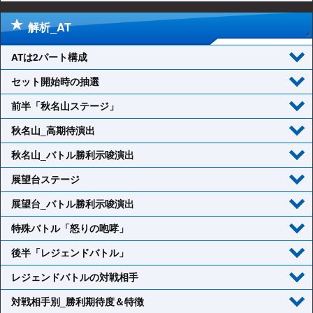
解析_AT
ATは2パート構成
セット開始時の抽選
前半「秋名山ステージ」
秋名山_高期待演出
秋名山_バトル勝利示唆演出
展望台ステージ
展望台_バトル勝利示唆演出
特殊バトル「怒りの咆哮」
後半「レジェンドバトル」
レジェンドバトルの対戦相手
対戦相手別_勝利期待度＆特徴