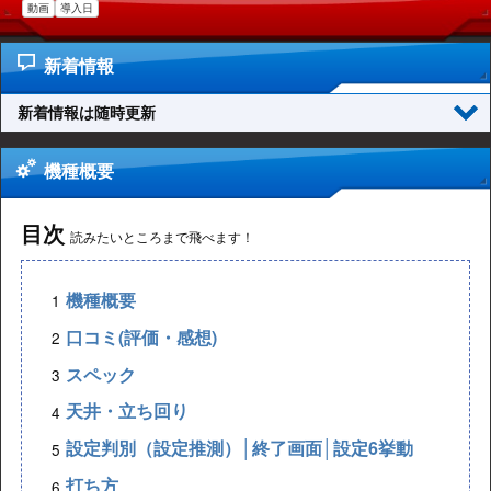
動画
導入日
新着情報
新着情報は随時更新
機種概要
目次
読みたいところまで飛べます！
機種概要
口コミ(評価・感想)
スペック
天井・立ち回り
設定判別（設定推測）│終了画面│設定6挙動
打ち方