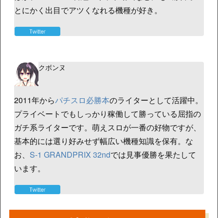
とにかく出目でアツくなれる機種が好き。
クボンヌ
2011年から
パチスロ必勝本
のライターとして活躍中。
プライベートでもしっかり稼働して勝っている屈指の
ガチ系ライターです。萌えスロが一番の好物ですが、
基本的には選り好みせず幅広い機種知識を保有。な
お、
S-1 GRANDPRIX 32nd
では見事優勝を果たして
います。