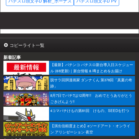
パチスロ頭文字D 解析_ボーナス
パチスロ頭文字D PV
コピーライト一覧
新着記事
【最新】パチンコ パチスロ新台導入日スケジュー
ル (8/8更新)｜新台情報 & 噂まとめをお届け
脱サラ回胴漫画家 ダンナくん 第378回「真夏の奇
跡」
8月7日でパチ7は12周年!! おめでとうありがとう
ごきげんよう!!
4コマパチけもの第81回 けもの、SEEDを打つ
【演出信頼度まとめ】eソードアート・オンライ
ン アリシゼーション 夜空