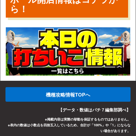
ら！
機種攻略情報TOPへ
【データ・数値はパチ７編集部調べ】
※掲載内容は実際の挙動を保証するものではありません。
※表内の数値は小数点を四捨五入しているため、合計が「100%」や「1」にならな
い場合があります。