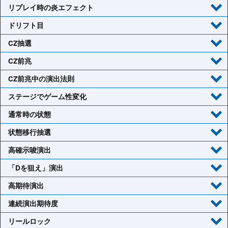
リプレイ時の炎エフェクト
ドリフト目
CZ抽選
CZ前兆
CZ前兆中の演出法則
ステージでゲーム性変化
通常時の状態
状態移行抽選
高確示唆演出
「Dを狙え」演出
高期待演出
連続演出期待度
リールロック