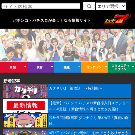
パチンコ・パチスロが楽しくなる情報サイト
コミュニティ
店舗
取材
機種
コンテンツ
ログイン
新着記事
カタギリQ 第12話 〜特別編〜
【最新】パチンコ パチスロ新台導入日スケジュー
ル (8/8更新)｜新台情報 & 噂まとめをお届け
脱サラ回胴漫画家 ダンナくん 第378回「真夏の奇
跡」
8月7日でパチ7は12周年!! おめでとうありがとう