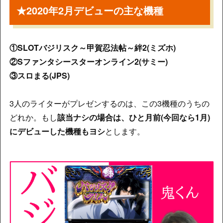
★2020年2月デビューの主な機種
①SLOTバジリスク～甲賀忍法帖～絆2(ミズホ)
②Sファンタシースターオンライン2(サミー)
③スロまる(JPS)
3人のライターがプレゼンするのは、この3機種のうちの
どれか。もし
該当ナシの場合は、ひと月前(今回なら1月)
にデビューした機種もヨシ
とします。