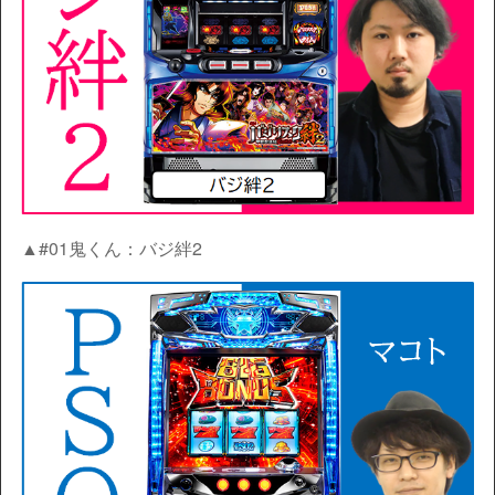
▲#01鬼くん：バジ絆2