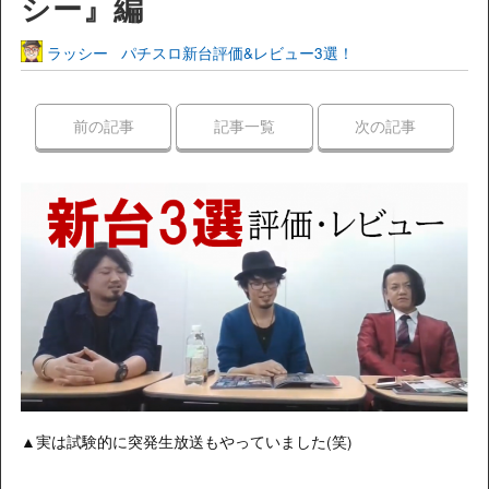
シー』編
ラッシー
パチスロ新台評価&レビュー3選！
前の記事
記事一覧
次の記事
▲実は試験的に突発生放送もやっていました(笑)