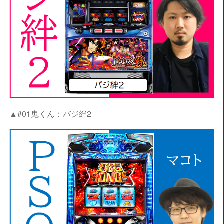
▲#01鬼くん：バジ絆2