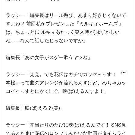
ラッシー「編集長はリール遊び、あまり好きじゃないで
すよね？ 前回私がプレゼンした『ミルキィホームズ 』
は、ちょっと(ミルキィあたっく突入時が)恥ずかしい
ね……なんて話したじゃないですか」
編集長「あの女子がスゲー歌うヤツね」
ラッシー「ええ。でも花伝はガチでカッケ～っす！ 『千
本桜』って曲のアレンジが流れるんすけど、めちゃカッ
コイイっすとにかく!! で、映(ば)えるんすよ！」
編集長「映(ば)える？(笑)」
ラッシー「初当たりのたびに映(ば)えるんです！ SNS見
てるとたまに花伝のロンフリみたいな動画がタイムライ