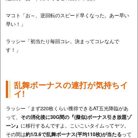
マコト「お～、逆回転のスピード早くなった。あー早い
早い！」
ラッシー「初当たり毎回コレ。決まってコレなんで
す！」
乱舞ボーナスの連打が気持ちイ
イ!
ラッシー「まず220枚くらい獲得できるAT五光降臨があ
って、
その消化後に30G間の『(擬似)ボーナス引き放題ゾ
ーン』
に移行するんですよ。こいこいタイムってヤツ。
その間は
約1/3.6で乱舞ボーナス(平均110枚)が当たる
って