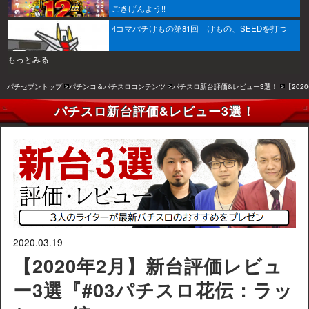
ごきげんよう!!
4コマパチけもの第81回 けもの、SEEDを打つ
もっとみる
パチセブントップ
パチンコ＆パチスロコンテンツ
パチスロ新台評価&レビュー3選！
【20
パチスロ新台評価&レビュー3選！
2020.03.19
【2020年2月】新台評価レビュ
ー3選『#03パチスロ花伝：ラッ