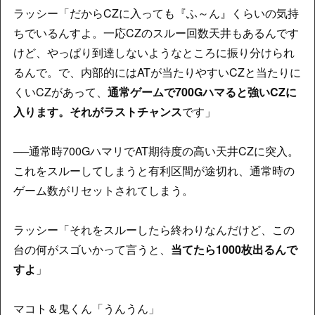
ラッシー「だからCZに入っても『ふ～ん』くらいの気持
ちでいるんすよ。一応CZのスルー回数天井もあるんです
けど、やっぱり到達しないようなところに振り分けられ
るんで。で、内部的にはATが当たりやすいCZと当たりに
くいCZがあって、
通常ゲームで700Gハマると強いCZに
入ります。それがラストチャンス
です」
──通常時700GハマリでAT期待度の高い天井CZに突入。
これをスルーしてしまうと有利区間が途切れ、通常時の
ゲーム数がリセットされてしまう。
ラッシー「それをスルーしたら終わりなんだけど、この
台の何がスゴいかって言うと、
当てたら1000枚出るんで
すよ
」
マコト＆鬼くん「うんうん」