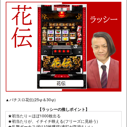
▲パチスロ花伝(25φ＆30φ)
【ラッシーの推しポイント】
★初当たり＝ほぼ1000枚出る
★初当たりが、イチイチ映える(フリーズに見紛う)
★乱舞ボーナス(約110枚獲得)連打が気持ちいい