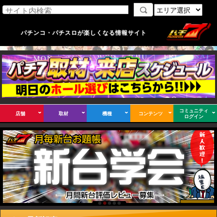
パチンコ・パチスロが楽しくなる情報サイト
コミュニティ
店舗
取材
機種
コンテンツ
ログイン