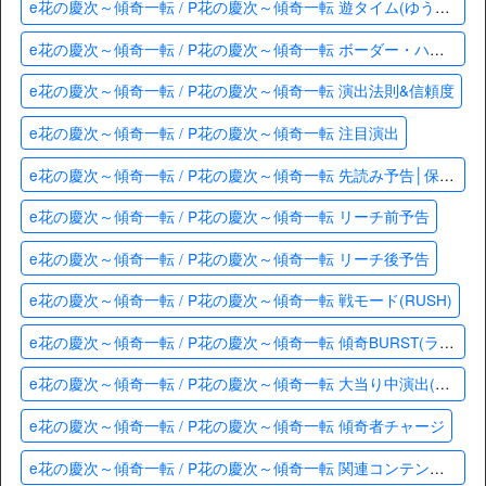
e花の慶次～傾奇一転 / P花の慶次～傾奇一転 遊タイム(ゆうタイム)・天井
e花の慶次～傾奇一転 / P花の慶次～傾奇一転 ボーダー・ハマリ確率
e花の慶次～傾奇一転 / P花の慶次～傾奇一転 演出法則&信頼度
e花の慶次～傾奇一転 / P花の慶次～傾奇一転 注目演出
e花の慶次～傾奇一転 / P花の慶次～傾奇一転 先読み予告│保留変化 バイブ カウントダウン
e花の慶次～傾奇一転 / P花の慶次～傾奇一転 リーチ前予告
e花の慶次～傾奇一転 / P花の慶次～傾奇一転 リーチ後予告
e花の慶次～傾奇一転 / P花の慶次～傾奇一転 戦モード(RUSH)
e花の慶次～傾奇一転 / P花の慶次～傾奇一転 傾奇BURST(ラッキートリガー)│契機 性能
e花の慶次～傾奇一転 / P花の慶次～傾奇一転 大当り中演出(昇格演出・保留連)
e花の慶次～傾奇一転 / P花の慶次～傾奇一転 傾奇者チャージ
e花の慶次～傾奇一転 / P花の慶次～傾奇一転 関連コンテンツ│信頼度まとめ PV