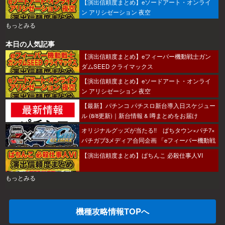
【演出信頼度まとめ】eソードアート・オンライ
ン アリシゼーション 夜空
もっとみる
本日の人気記事
【演出信頼度まとめ】eフィーバー機動戦士ガン
ダムSEED クライマックス
【演出信頼度まとめ】eソードアート・オンライ
ン アリシゼーション 夜空
【最新】パチンコ パチスロ新台導入日スケジュー
ル (8/8更新)｜新台情報 & 噂まとめをお届け
オリジナルグッズが当たる!! ぱちタウン×パチ7×
パチガブ3メディア合同企画 「eフィーバー機動戦
士ガンダムSEED クライマックスをこのホールで
【演出信頼度まとめ】ぱちんこ 必殺仕事人VI
打ちたい！」キャンペーン開催
もっとみる
機種攻略情報TOPへ