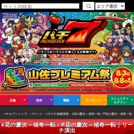
パチンコ・パチスロを楽しむための情報サイト パチ７！
新台情報から攻略情報、全国のチラシ情報まで、完全無料で配信中！
コミュニティ
店舗
取材
機種
コンテンツ
ログイン
パチセブントップ
パチンコ・パチスロ攻略情報
e花の慶次～傾奇一転 / P花の慶次～傾奇一転
e花の慶次～傾奇一転 / P花の慶次～傾奇一転｜リー
チ演出