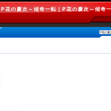
/ P花の慶次～傾奇一転｜P花の慶次～傾奇
ク
P花の慶
度
度