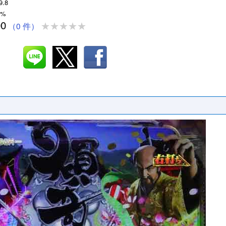
9.8
7%
00
（0 件）