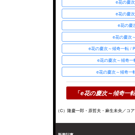
e花の慶次
e花の慶次
e花の慶
e花の慶次～
e花の慶次～傾奇一転 / 
e花の慶次～傾奇一転
e花の慶次～傾奇一転
「
e花の慶次～傾奇一転
（C）隆慶一郎・原哲夫・麻生未央／コアミック
新着記事