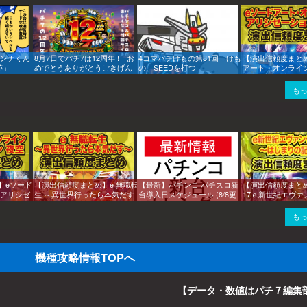
ダンナくん
8月7日でパチ7は12周年!! お
4コマパチけもの第81回 けも
【演出信頼度まと
跡」
めでとうありがとうごきげん
の、SEEDを打つ
アート・オンライン
よう!!
ーション 夜空
も
】eソード
【演出信頼度まとめ】e 無職転
【最新】パチンコ パチスロ新
【演出信頼度まと
 アリシゼ
生 ～異世界行ったら本気だす
台導入日スケジュール (8/8更
17ｅ新世紀エヴァ
～
新)｜新台情報 & 噂まとめをお
〜はじまりの記憶
届け
も
機種攻略情報TOPへ
【データ・数値はパチ７編集