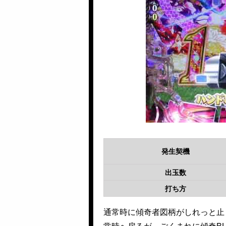
発生契機
出玉数
打ち方
通常時に傾奇者図柄がしれっと止
常時へ戻るが、ごくまれに傾奇B