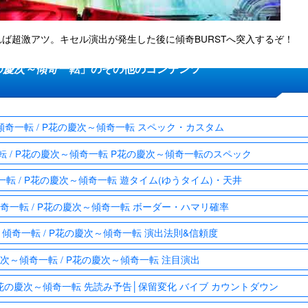
ば超激アツ。キセル演出が発生した後に傾奇BURSTへ突入するぞ！
花の慶次～傾奇一転
」のその他のコンテンツ
傾奇一転 / P花の慶次～傾奇一転 スペック・カスタム
転 / P花の慶次～傾奇一転 P花の慶次～傾奇一転のスペック
転 / P花の慶次～傾奇一転 遊タイム(ゆうタイム)・天井
奇一転 / P花の慶次～傾奇一転 ボーダー・ハマリ確率
傾奇一転 / P花の慶次～傾奇一転 演出法則&信頼度
次～傾奇一転 / P花の慶次～傾奇一転 注目演出
P花の慶次～傾奇一転 先読み予告│保留変化 バイブ カウントダウン