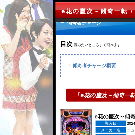
e花の慶次～傾奇一転 
傾奇者チャージ
目次
読みたいところまで飛べます
傾奇者チャージ概要
「
e花の慶次～傾奇一転
e花の慶次～傾奇
導入日
2024
メーカー名
ニュ