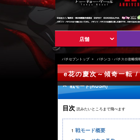
店舗
パチセブントップ
パチンコ・パチスロ攻略情
e花の慶次～傾奇一転 /
戦モード(RUSH)
目次
読みたいところまで飛べます
戦モード概要