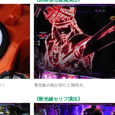
ツ！
導光板の色が赤だと期待大。
《斬光線セリフ演出》