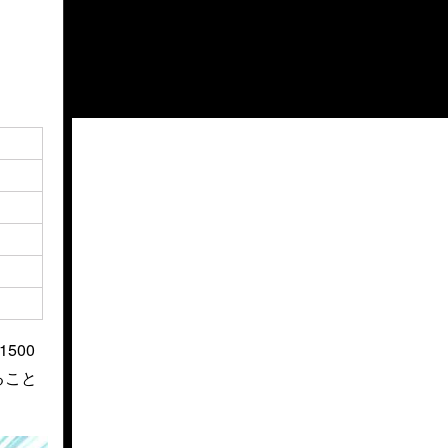
500
ること