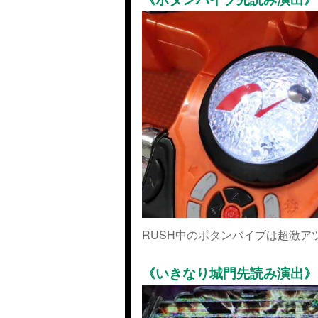
RUSH中のボタンバイブは超激ア
《いきなり城門先読み演出》