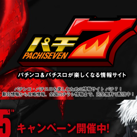
パチンコ・パチスロを楽しむための情報サイト パチ７！
新台情報から攻略情報、全国のチラシ情報まで、完全無料で配信中！