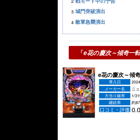
戦モード中の予告
城門突破演出
敵軍急襲演出
「
e花の慶次～傾奇一転
e花の慶次～傾奇
導入日
2024
メーカー名
ニュ
大当り確率
1/31
継続率
約8
0.
口コミ・評価