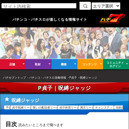
パチンコ・パチスロが楽しくなる情報サイト
コミュニティ
店舗
取材
機種
コンテンツ
ログイン
パチセブントップ
パチンコ・パチスロ攻略情報
P貞子
呪縛ジャッジ
P貞子｜呪縛ジャッジ
呪縛ジャッジ
予告
貞子呪縛リーチ
呪いの配信者リーチ
貞子終焉リーチ
満月リーチ
チャンスアップ
信頼度
目次
読みたいところまで飛べます