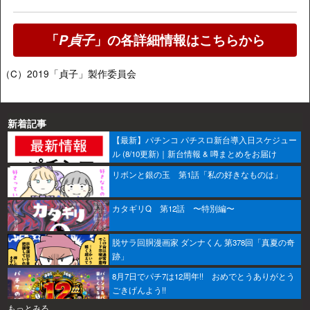
「
P貞子
」の各詳細情報はこちらから
（C）2019「貞子」製作委員会
新着記事
【最新】パチンコ パチスロ新台導入日スケジュー
ル (8/10更新)｜新台情報 & 噂まとめをお届け
リボンと銀の玉 第1話「私の好きなものは」
カタギリQ 第12話 〜特別編〜
脱サラ回胴漫画家 ダンナくん 第378回「真夏の奇
跡」
8月7日でパチ7は12周年!! おめでとうありがとう
ごきげんよう!!
もっとみる