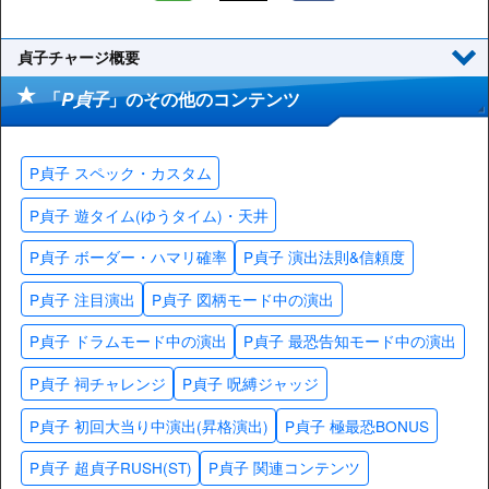
貞子チャージ概要
「
P貞子
」のその他のコンテンツ
P貞子 スペック・カスタム
P貞子 遊タイム(ゆうタイム)・天井
P貞子 ボーダー・ハマリ確率
P貞子 演出法則&信頼度
P貞子 注目演出
P貞子 図柄モード中の演出
P貞子 ドラムモード中の演出
P貞子 最恐告知モード中の演出
P貞子 祠チャレンジ
P貞子 呪縛ジャッジ
P貞子 初回大当り中演出(昇格演出)
P貞子 極最恐BONUS
P貞子 超貞子RUSH(ST)
P貞子 関連コンテンツ