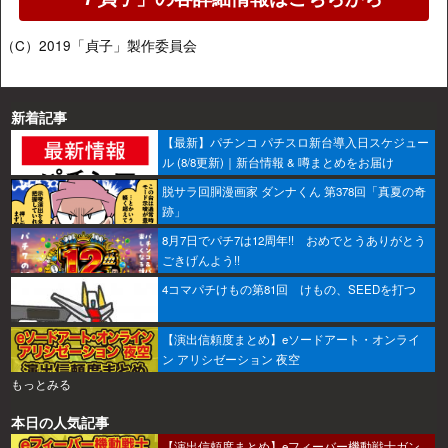
（C）2019「貞子」製作委員会
新着記事
【最新】パチンコ パチスロ新台導入日スケジュー
ル (8/8更新)｜新台情報 & 噂まとめをお届け
脱サラ回胴漫画家 ダンナくん 第378回「真夏の奇
跡」
8月7日でパチ7は12周年!! おめでとうありがとう
ごきげんよう!!
4コマパチけもの第81回 けもの、SEEDを打つ
【演出信頼度まとめ】eソードアート・オンライ
ン アリシゼーション 夜空
もっとみる
本日の人気記事
【演出信頼度まとめ】eフィーバー機動戦士ガン