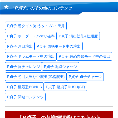
「
P貞子
」のその他のコンテンツ
P貞子 遊タイム(ゆうタイム)・天井
P貞子 ボーダー・ハマリ確率
P貞子 演出法則&信頼度
P貞子 注目演出
P貞子 図柄モード中の演出
P貞子 ドラムモード中の演出
P貞子 最恐告知モード中の演出
P貞子 祠チャレンジ
P貞子 呪縛ジャッジ
P貞子 初回大当り中演出(昇格演出)
P貞子 貞子チャージ
P貞子 極最恐BONUS
P貞子 超貞子RUSH(ST)
P貞子 関連コンテンツ
「
P貞子
」の各詳細情報はこちらから