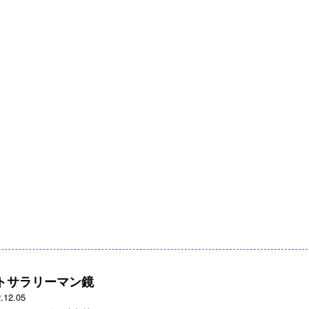
出
トサラリーマン鏡
.12.05