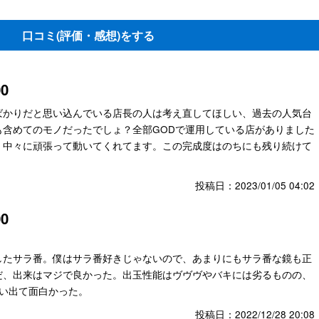
口コミ(評価・感想)をする
00
ばかりだと思い込んでいる店長の人は考え直してほしい、過去の人気台
も含めてのモノだったでしょ？全部GODで運用している店がありました
 中々に頑張って動いてくれてます。この完成度はのちにも残り続けて
投稿日：2023/01/05 04:02
00
したサラ番。僕はサラ番好きじゃないので、あまりにもサラ番な鏡も正
だ、出来はマジで良かった。出玉性能はヴヴヴやバキには劣るものの、
らい出て面白かった。
投稿日：2022/12/28 20:08