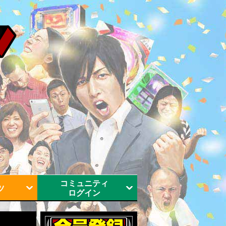
コミュニティ
ツ
ログイン