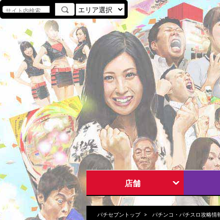
店舗
パチセブントップ
パチンコ・パチスロ攻略情