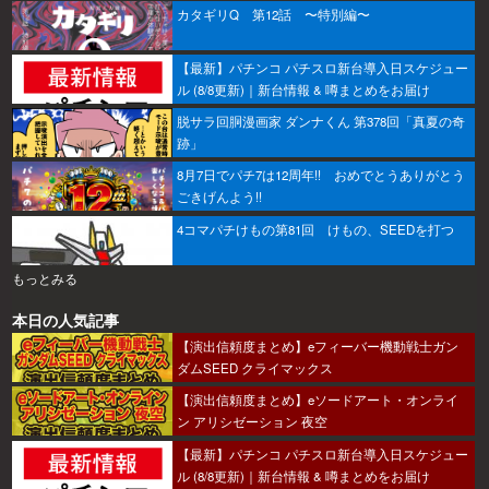
カタギリQ 第12話 〜特別編〜
【最新】パチンコ パチスロ新台導入日スケジュー
ル (8/8更新)｜新台情報 & 噂まとめをお届け
脱サラ回胴漫画家 ダンナくん 第378回「真夏の奇
跡」
8月7日でパチ7は12周年!! おめでとうありがとう
ごきげんよう!!
4コマパチけもの第81回 けもの、SEEDを打つ
もっとみる
本日の人気記事
【演出信頼度まとめ】eフィーバー機動戦士ガン
ダムSEED クライマックス
【演出信頼度まとめ】eソードアート・オンライ
ン アリシゼーション 夜空
【最新】パチンコ パチスロ新台導入日スケジュー
ル (8/8更新)｜新台情報 & 噂まとめをお届け