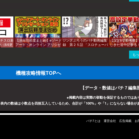
ライマックスをこ
打ちたい！」キャ
催
パチスロ新
【演出信頼度まとめ】eソード
ジンざぶろうのパチ動画編集
【設定6挙動考察】
(8/6更
アート・オンライン アリシゼ
録 第２５話 「スロチューバ
じきた道中記参る
噂まとめをお
ーション 夜空
ー大会②」
も
機種攻略情報TOPへ
【データ・数値はパチ７編集
※掲載内容は実際の挙動を保証するものではあ
※表内の数値は小数点を四捨五入しているため、合計が「100%」や「1」にならない場合が
パチ7とは
運営会社
広告掲載
お