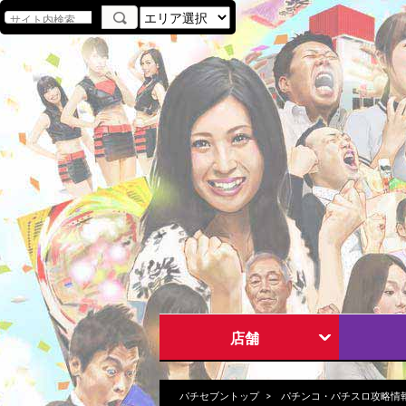
店舗
パチセブントップ
パチンコ・パチスロ攻略情