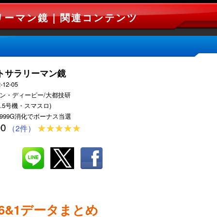
リーマン鏡｜関連コンテンツ
トサラリーマン鏡
-12-05
ン・ディーピー/大都技研
(6.5号機・スマスロ)
999G消化でボーナス当選
00
（2件）
6&1データまとめ