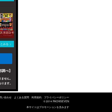
のホールで
ンペーン開
スマスロ や
！
っとみる
部調べ】
りません。
あります。
問い合わせ
よくある質問
利用規約
プライバシーポリシー
© 2014
PACHISEVEN
本サイトはプロモーションを含みます