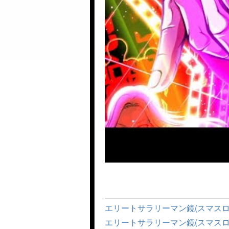
エリートサラリーマン鏡(スマス
エリートサラリーマン鏡(スマスロ