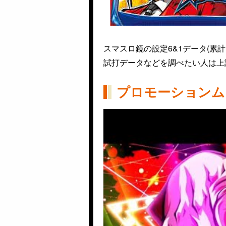
スマスロ鏡の設定6&1データ(累
試打データなどを調べたい人は上
プロモーションムー