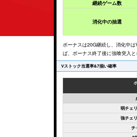
継続ゲーム数
消化中の抽選
ボーナスは20G継続し、消化中
ば、ボーナス終了後に強喰突入と
Vストック当選率&7揃い確率
弱チェ
強チェ
チ