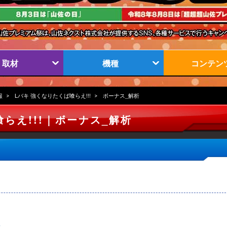
取材
機種
コンテン
報
Lバキ 強くなりたくば喰らえ!!!
ボーナス_解析
らえ!!!｜ボーナス_解析