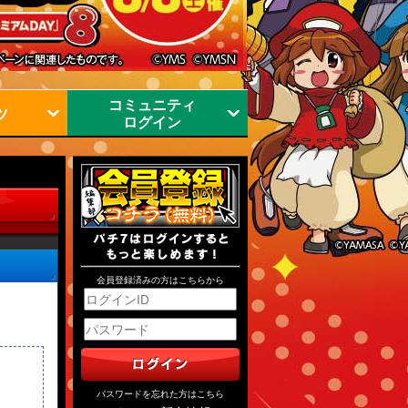
コミュニティ
ツ
ログイン
会員登録済みの方はこちらから
パスワードを忘れた方はこちら