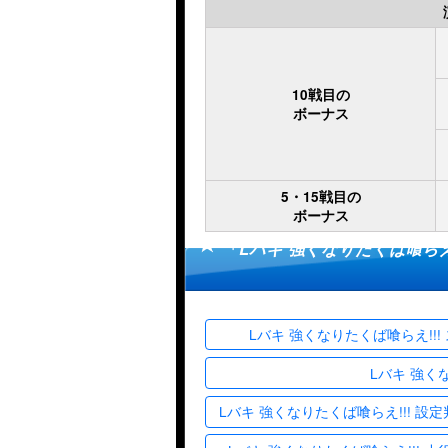
10戦目の
ボーナス
5・15戦目の
ボーナス
「
Lバキ 強くなりたくば喰らえ!
Lバキ 強くなりたくば喰らえ!!!
Lバキ 強く
Lバキ 強くなりたくば喰らえ!!! 設