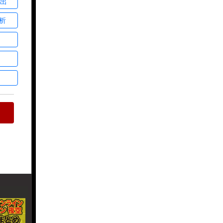
演出
解析