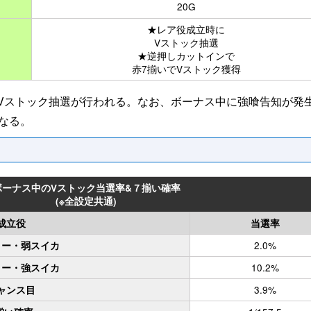
20G
★レア役成立時に
Vストック抽選
★逆押しカットインで
赤7揃いでVストック獲得
はVストック抽選が行われる。なお、ボーナス中に強喰告知が発
なる。
ボーナス中のVストック当選率&７揃い確率
(※全設定共通)
成立役
当選率
2.0%
リー・弱スイカ
10.2%
リー・強スイカ
3.9%
ャンス目