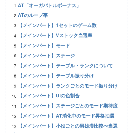
AT「オーガバトルボーナス」
ATのループ率
【メインパート】1セットのゲーム数
【メインパート】Vストック当選率
【メインパート】モード
【メインパート】ステージ
【メインパート】テーブル・ランクについて
【メインパート】テーブル振り分け
【メインパート】ランクごとのモード振り分け
【メインパート】UIの色割合
【メインパート】ステージごとのモード期待度
【メインパート】AT消化中のモード昇格抽選
【メインパート】小役ごとの男雄漢比較べ当選