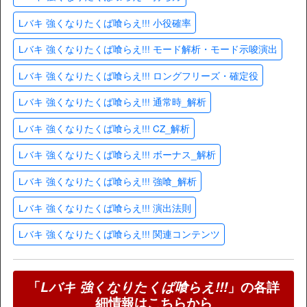
Lバキ 強くなりたくば喰らえ!!! 小役確率
Lバキ 強くなりたくば喰らえ!!! モード解析・モード示唆演出
Lバキ 強くなりたくば喰らえ!!! ロングフリーズ・確定役
Lバキ 強くなりたくば喰らえ!!! 通常時_解析
Lバキ 強くなりたくば喰らえ!!! CZ_解析
Lバキ 強くなりたくば喰らえ!!! ボーナス_解析
Lバキ 強くなりたくば喰らえ!!! 強喰_解析
Lバキ 強くなりたくば喰らえ!!! 演出法則
Lバキ 強くなりたくば喰らえ!!! 関連コンテンツ
「
Lバキ 強くなりたくば喰らえ!!!
」の各詳
細情報はこちらから