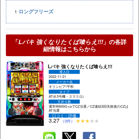
ロングフリーズ
「
Lバキ 強くなりたくば喰らえ!!!
」の各詳
細情報はこちらから
Lバキ 強くなりたくば喰らえ!!!
導入日
2022-11-21
メーカー名
オリンピア/平和
タイプ
AT(6.5号機・スマスロ)
天井Ｇ数
通常時600G+αでCZ当選／CZ連続3回失敗後のCZは
AT当選
口コミ・評価
3.27
（3件）