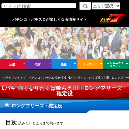
パチンコ・パチスロが楽しくなる情報サイト
コミュニティ
店舗
取材
機種
コンテンツ
ログイン
パチセブントップ
パチンコ・パチスロ攻略情報
Lバキ 強くなりたくば喰らえ!!!
ロングフリー
Lバキ 強くなりたくば喰らえ!!!｜ロングフリーズ・
確定役
ロングフリーズ・確定役
目次
読みたいところまで飛べます