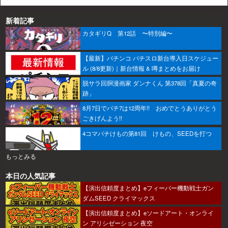
新着記事
カタギリQ 第12話 〜特別編〜
【最新】パチンコ パチスロ新台導入日スケジュー
ル (8/8更新)｜新台情報 & 噂まとめをお届け
脱サラ回胴漫画家 ダンナくん 第378回「真夏の奇
跡」
8月7日でパチ7は12周年!! おめでとうありがとう
ごきげんよう!!
4コマパチけもの第81回 けもの、SEEDを打つ
もっとみる
本日の人気記事
【演出信頼度まとめ】eフィーバー機動戦士ガン
ダムSEED クライマックス
【演出信頼度まとめ】eソードアート・オンライ
ン アリシゼーション 夜空