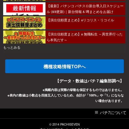
【最新】パチンコ パチスロ新台導入日スケジュー
ル (8/8更新)｜新台情報 & 噂まとめをお届け
【演出信頼度まとめ】eリコリス・リコイル
【演出信頼度まとめ】e 無職転生 ～異世界行った
ら本気だす～
もっとみる
機種攻略情報TOPへ
【データ・数値はパチ７編集部調べ】
※掲載内容は実際の挙動を保証するものではありません。
※表内の数値は小数点を四捨五入しているため、合計が「100%」や「1」にならな
い場合があります。
パチ7について
© 2014
PACHISEVEN