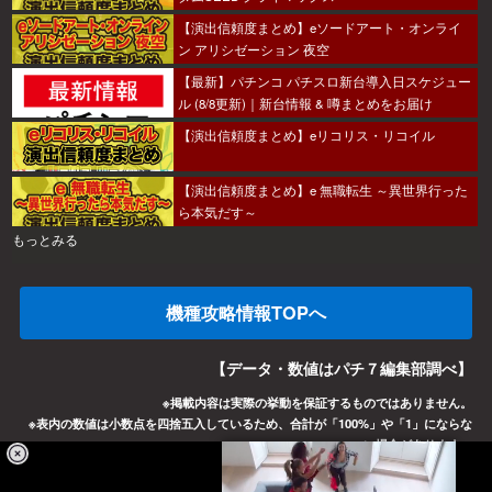
【演出信頼度まとめ】eソードアート・オンライ
ン アリシゼーション 夜空
【最新】パチンコ パチスロ新台導入日スケジュー
ル (8/8更新)｜新台情報 & 噂まとめをお届け
【演出信頼度まとめ】eリコリス・リコイル
【演出信頼度まとめ】e 無職転生 ～異世界行った
ら本気だす～
もっとみる
機種攻略情報TOPへ
【データ・数値はパチ７編集部調べ】
※掲載内容は実際の挙動を保証するものではありません。
※表内の数値は小数点を四捨五入しているため、合計が「100%」や「1」にならな
い場合があります。
パチ7について