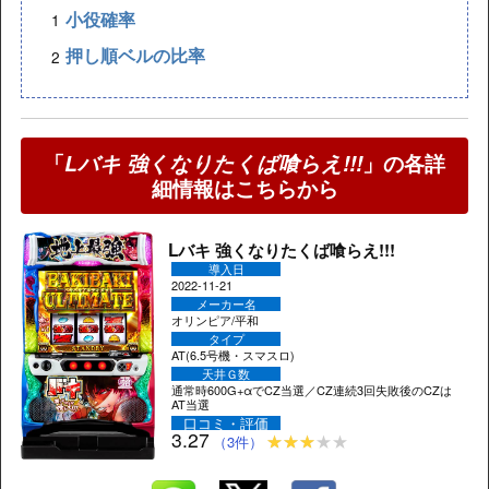
小役確率
押し順ベルの比率
「
Lバキ 強くなりたくば喰らえ!!!
」の各詳
細情報はこちらから
Lバキ 強くなりたくば喰らえ!!!
導入日
2022-11-21
メーカー名
オリンピア/平和
タイプ
AT(6.5号機・スマスロ)
天井Ｇ数
通常時600G+αでCZ当選／CZ連続3回失敗後のCZは
AT当選
口コミ・評価
3.27
（3件）