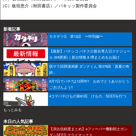
（C）板垣恵介（秋田書店）／バキッッ製作委員会
新着記事
カタギリQ 第12話 〜特別編〜
【最新】パチンコ パチスロ新台導入日スケジュー
ル (8/8更新)｜新台情報 & 噂まとめをお届け
脱サラ回胴漫画家 ダンナくん 第378回「真夏の奇
跡」
8月7日でパチ7は12周年!! おめでとうありがとう
ごきげんよう!!
4コマパチけもの第81回 けもの、SEEDを打つ
もっとみる
本日の人気記事
【演出信頼度まとめ】eフィーバー機動戦士ガン
ダムSEED クライマックス