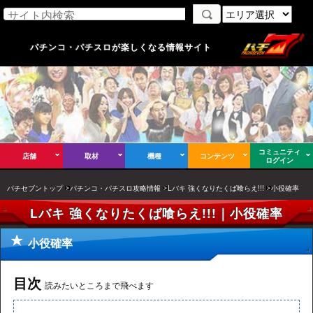
パチンコ・パチスロが楽しくなる情報サイト
コミュニティ
店舗
取材
機種
コンテンツ
ログイン
パチセブントップ
パチンコ・パチスロ攻略情報
Lバキ 強くなりたくば喰らえ!!!
小役確率
Lバキ 強くなりたくば喰らえ!!!｜小役確率
小役確率
目次
読みたいところまで飛べます