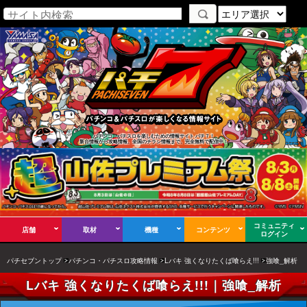
パチンコ・パチスロを楽しむための情報サイト パチ７！
新台情報から攻略情報、全国のチラシ情報まで、完全無料で配信中！
コミュニティ
店舗
取材
機種
コンテンツ
ログイン
パチセブントップ
パチンコ・パチスロ攻略情報
Lバキ 強くなりたくば喰らえ!!!
強喰_解析
Lバキ 強くなりたくば喰らえ!!!｜強喰_解析