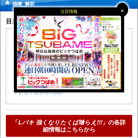
強喰_解析
×
×
注目情報
目次
読みたいところまで飛べます
強喰(つよくら)
BARリプレイ確率&択数割合
BAR図柄の押し方・押し順について
図柄停止時の裏ボタン
確定強喰昇格率
択当て発生時の演出
「
Lバキ 強くなりたくば喰らえ!!!
」の各詳
細情報はこちらから