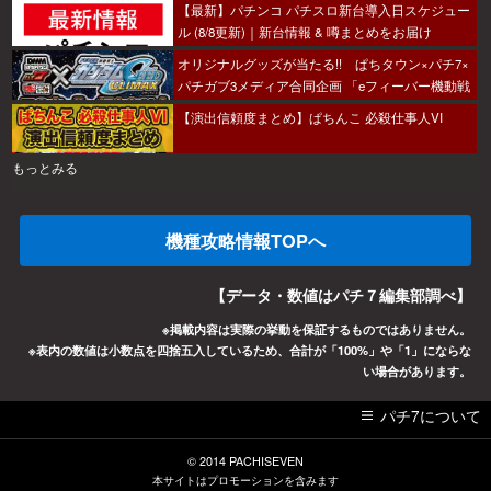
【最新】パチンコ パチスロ新台導入日スケジュー
ル (8/8更新)｜新台情報 & 噂まとめをお届け
オリジナルグッズが当たる!! ぱちタウン×パチ7×
パチガブ3メディア合同企画 「eフィーバー機動戦
士ガンダムSEED クライマックスをこのホールで
【演出信頼度まとめ】ぱちんこ 必殺仕事人VI
打ちたい！」キャンペーン開催
もっとみる
機種攻略情報TOPへ
【データ・数値はパチ７編集部調べ】
※掲載内容は実際の挙動を保証するものではありません。
※表内の数値は小数点を四捨五入しているため、合計が「100%」や「1」にならな
い場合があります。
パチ7について
© 2014
PACHISEVEN
本サイトはプロモーションを含みます