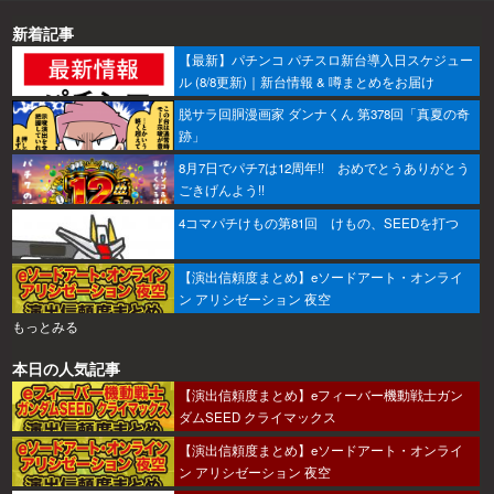
新着記事
【最新】パチンコ パチスロ新台導入日スケジュー
ル (8/8更新)｜新台情報 & 噂まとめをお届け
脱サラ回胴漫画家 ダンナくん 第378回「真夏の奇
跡」
8月7日でパチ7は12周年!! おめでとうありがとう
ごきげんよう!!
4コマパチけもの第81回 けもの、SEEDを打つ
【演出信頼度まとめ】eソードアート・オンライ
ン アリシゼーション 夜空
もっとみる
本日の人気記事
【演出信頼度まとめ】eフィーバー機動戦士ガン
ダムSEED クライマックス
【演出信頼度まとめ】eソードアート・オンライ
ン アリシゼーション 夜空