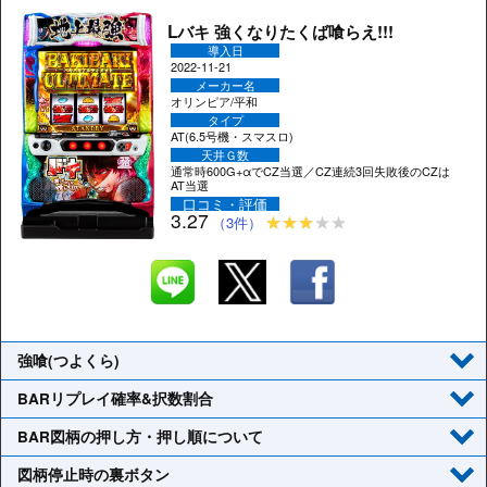
Lバキ 強くなりたくば喰らえ!!!
導入日
2022-11-21
メーカー名
オリンピア/平和
タイプ
AT(6.5号機・スマスロ)
天井Ｇ数
通常時600G+αでCZ当選／CZ連続3回失敗後のCZは
AT当選
口コミ・評価
3.27
（3件）
強喰(つよくら)
BARリプレイ確率&択数割合
BAR図柄の押し方・押し順について
図柄停止時の裏ボタン