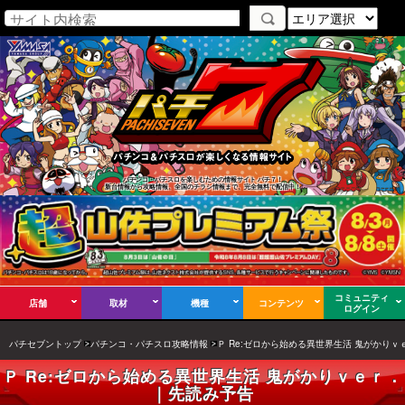
パチンコ・パチスロを楽しむための情報サイト パチ７！
新台情報から攻略情報、全国のチラシ情報まで、完全無料で配信中！
コミュニティ
店舗
取材
機種
コンテンツ
ログイン
パチセブントップ
パチンコ・パチスロ攻略情報
Ｐ Re:ゼロから始める異世界生活 鬼がかりｖ
Ｐ Re:ゼロから始める異世界生活 鬼がかりｖｅｒ．
｜先読み予告