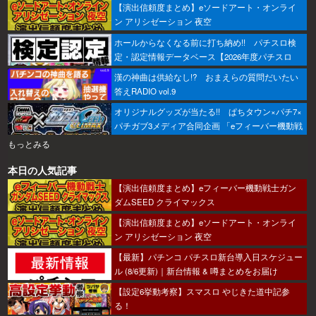
【演出信頼度まとめ】eソードアート・オンライ
ン アリシゼーション 夜空
ホールからなくなる前に打ち納め!! パチスロ検
定・認定情報データベース【2026年度パチスロ
版】
漢の神曲は供給なし!? おまえらの質問だいたい
答えRADIO vol.9
オリジナルグッズが当たる!! ぱちタウン×パチ7×
パチガブ3メディア合同企画 「eフィーバー機動戦
士ガンダムSEED クライマックスをこのホールで
もっとみる
打ちたい！」キャンペーン開催
本日の人気記事
【演出信頼度まとめ】eフィーバー機動戦士ガン
ダムSEED クライマックス
【演出信頼度まとめ】eソードアート・オンライ
ン アリシゼーション 夜空
【最新】パチンコ パチスロ新台導入日スケジュー
ル (8/6更新)｜新台情報 & 噂まとめをお届け
【設定6挙動考察】スマスロ やじきた道中記参
る！