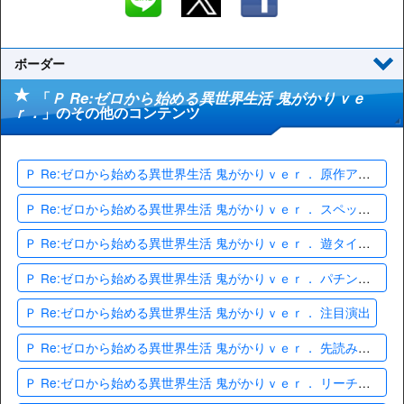
ボーダー
「
Ｐ Re:ゼロから始める異世界生活 鬼がかりｖｅ
ｒ．
」のその他のコンテンツ
Ｐ Re:ゼロから始める異世界生活 鬼がかりｖｅｒ． 原作アニメを無料で視聴！
Ｐ Re:ゼロから始める異世界生活 鬼がかりｖｅｒ． スペック・ゲームフロー
Ｐ Re:ゼロから始める異世界生活 鬼がかりｖｅｒ． 遊タイム(ゆうタイム)・天井
Ｐ Re:ゼロから始める異世界生活 鬼がかりｖｅｒ． パチンコ演出信頼度まとめ
Ｐ Re:ゼロから始める異世界生活 鬼がかりｖｅｒ． 注目演出
Ｐ Re:ゼロから始める異世界生活 鬼がかりｖｅｒ． 先読み予告
Ｐ Re:ゼロから始める異世界生活 鬼がかりｖｅｒ． リーチ前予告