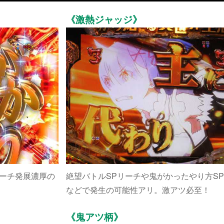
《激熱ジャッジ》
リーチ発展濃厚の
絶望バトルSPリーチや鬼がかったやり方S
などで発生の可能性アリ。激アツ必至！
《鬼アツ柄》