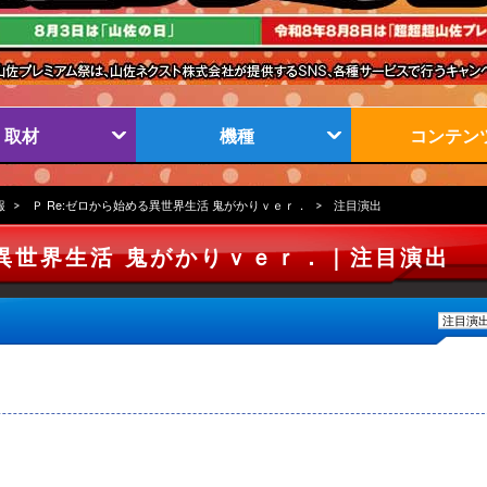
取材
機種
コンテン
報
Ｐ Re:ゼロから始める異世界生活 鬼がかりｖｅｒ．
注目演出
る異世界生活 鬼がかりｖｅｒ．｜注目演出
注目演