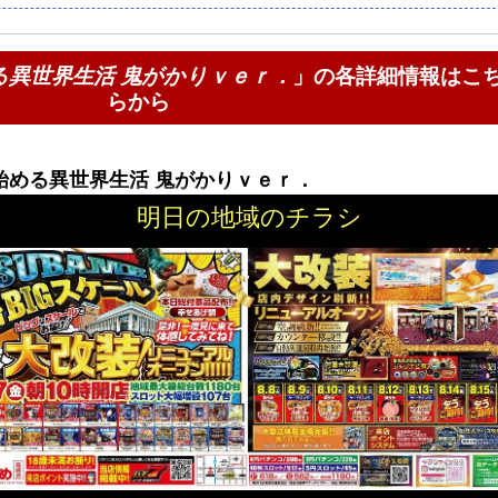
める異世界生活 鬼がかりｖｅｒ．
」の各詳細情報はこ
らから
ら始める異世界生活 鬼がかりｖｅｒ．
-01-11
明日の地域のチラシ
技研
9.6
7%
88
（4件）