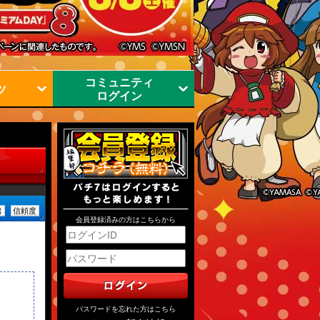
コミュニティ
ツ
ログイン
出
信頼度
会員登録済みの方はこちらから
パスワードを忘れた方はこちら