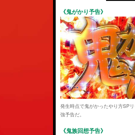
《鬼がかり予告》
発生時点で鬼がかったやり方SP
強予告だ。
《鬼族回想予告》