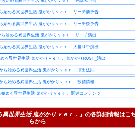
ロから始める異世界生活 鬼がかりｖｅｒ． リーチ前予告
ロから始める異世界生活 鬼がかりｖｅｒ． リーチ後予告
ロから始める異世界生活 鬼がかりｖｅｒ． リーチ演出
ロから始める異世界生活 鬼がかりｖｅｒ． 大当り中演出
始める異世界生活 鬼がかりｖｅｒ． 鬼がかりRUSH_演出
ゼロから始める異世界生活 鬼がかりｖｅｒ． 演出法則
ゼロから始める異世界生活 鬼がかりｖｅｒ． 数値情報
から始める異世界生活 鬼がかりｖｅｒ． 関連コンテンツ
める異世界生活 鬼がかりｖｅｒ．
」の各詳細情報はこ
らから