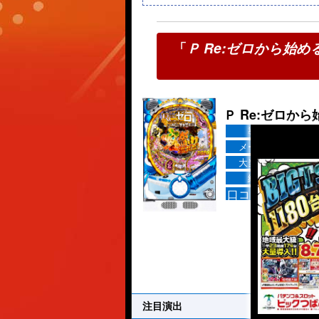
「
Ｐ Re:ゼロから始
Ｐ Re:ゼロか
導入日
2022
メーカー名
大都
大当り確率
1/31
継続率
約7
3.
口コミ・評価
注目演出