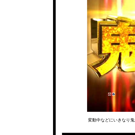
変動中などにいきなり鬼