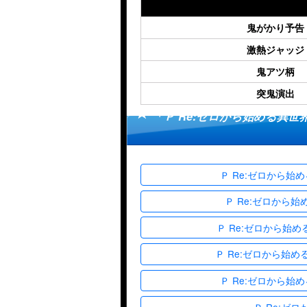
鬼がかり予告
激熱ジャッジ
鬼アツ柄
突鬼演出
「
Ｐ Re:ゼロから始める異世
Ｐ Re:ゼロから始
Ｐ Re:ゼロから
Ｐ Re:ゼロから始
Ｐ Re:ゼロから始
Ｐ Re:ゼロから始
Ｐ Re:ゼ