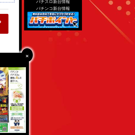
パチスロ新台情報
パチンコ新台情報
ち
×
×