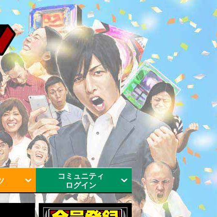
コミュニティ
ツ
ログイン