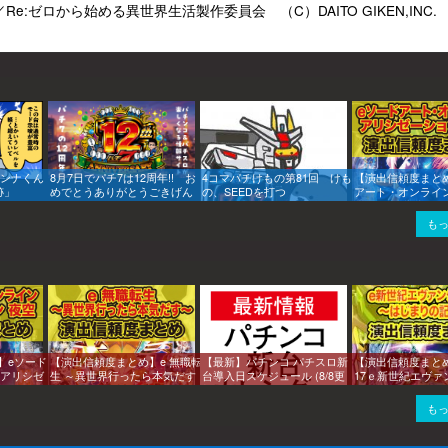
e:ゼロから始める異世界生活製作委員会 （C）DAITO GIKEN,INC.
ダンナくん
8月7日でパチ7は12周年!! お
4コマパチけもの第81回 けも
【演出信頼度まと
跡」
めでとうありがとうごきげん
の、SEEDを打つ
アート・オンライン
よう!!
ーション 夜空
も
】eソード
【演出信頼度まとめ】e 無職転
【最新】パチンコ パチスロ新
【演出信頼度まと
 アリシゼ
生 ～異世界行ったら本気だす
台導入日スケジュール (8/8更
17ｅ新世紀エヴァ
～
新)｜新台情報 & 噂まとめをお
〜はじまりの記憶
届け
も