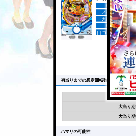
導入日
2022
メーカー名
大都
大当り確率
1/31
継続率
約7
3.
口コミ・評価
初当りまでの想定回転数
大当り期
大当り期
大当り期
ハマリの可能性