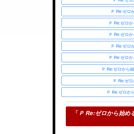
Ｐ Re:ゼ
Ｐ Re:ゼ
Ｐ Re:ゼ
Ｐ Re:ゼ
Ｐ Re:ゼ
Ｐ Re:ゼロから
Ｐ Re:
Ｐ Re:ゼロ
「
Ｐ Re:ゼロから始