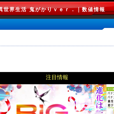
る異世界生活 鬼がかりｖｅｒ．｜数値情報
注目情報
める異世界生活 鬼がかりｖｅｒ．
」の各詳細情報はこ
らから
ら始める異世界生活 鬼がかりｖｅｒ．