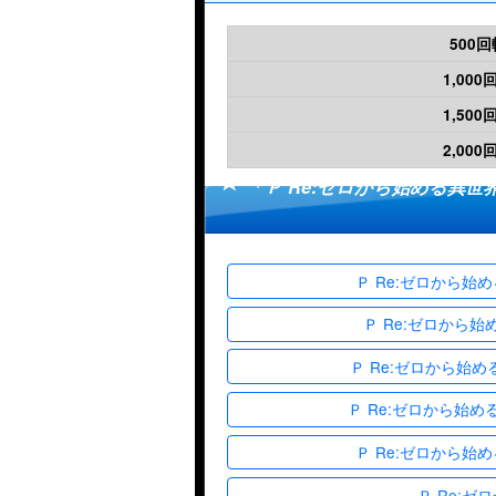
500
1,00
1,50
2,00
「
Ｐ Re:ゼロから始める異世
Ｐ Re:ゼロから始
Ｐ Re:ゼロから
Ｐ Re:ゼロから始
Ｐ Re:ゼロから始
Ｐ Re:ゼロから始
Ｐ Re: