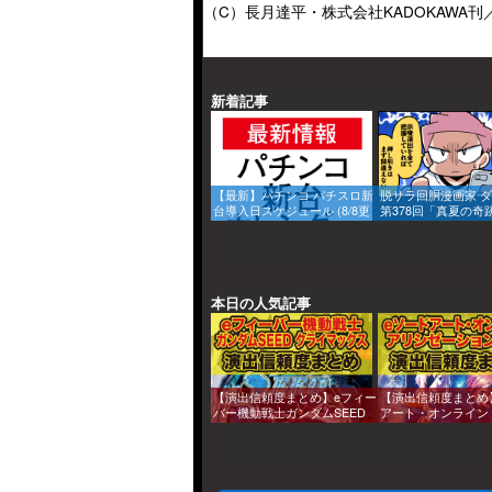
（C）長月達平・株式会社KADOKAWA刊／R
新着記事
【最新】パチンコ パチスロ新
脱サラ回胴漫画家 
台導入日スケジュール (8/8更
第378回「真夏の奇
新)｜新台情報 & 噂まとめをお
届け
本日の人気記事
【演出信頼度まとめ】eフィー
【演出信頼度まとめ
バー機動戦士ガンダムSEED
アート・オンライン
クライマックス
ーション 夜空