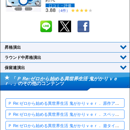
約77%
口コミ・評価
3.88
（4件）
昇格演出
ラウンド中昇格演出
保留連演出
「
Ｐ Re:ゼロから始める異世界生活 鬼がかりｖｅ
ｒ．
」のその他のコンテンツ
Ｐ Re:ゼロから始める異世界生活 鬼がかりｖｅｒ． 原作アニメを無料で視聴！
Ｐ Re:ゼロから始める異世界生活 鬼がかりｖｅｒ． スペック・ゲームフロー
Ｐ Re:ゼロから始める異世界生活 鬼がかりｖｅｒ． 遊タイム(ゆうタイム)・天井