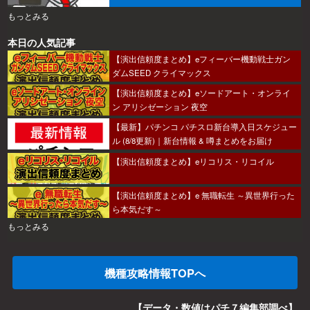
もっとみる
本日の人気記事
【演出信頼度まとめ】eフィーバー機動戦士ガン
ダムSEED クライマックス
【演出信頼度まとめ】eソードアート・オンライ
ン アリシゼーション 夜空
【最新】パチンコ パチスロ新台導入日スケジュー
ル (8/8更新)｜新台情報 & 噂まとめをお届け
【演出信頼度まとめ】eリコリス・リコイル
【演出信頼度まとめ】e 無職転生 ～異世界行った
ら本気だす～
もっとみる
機種攻略情報TOPへ
【データ・数値はパチ７編集部調べ】