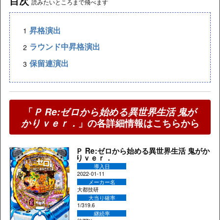
目次
読みたいところまで飛べます
昇格演出
ラウンド中昇格演出
保留連演出
「
Ｐ Re:ゼロから始める異世界生活 鬼が
かりｖｅｒ．
」の各詳細情報はこちらから
Ｐ Re:ゼロから始める異世界生活 鬼がか
りｖｅｒ．
導入日
2022-01-11
メーカー名
大都技研
大当り確率
1/319.6
継続率