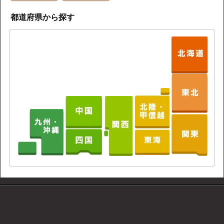
都道府県から探す