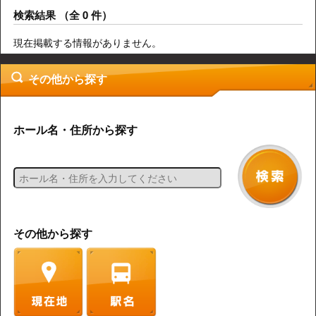
検索結果 （全 0 件）
現在掲載する情報がありません。
その他から探す
ホール名・住所から探す
その他から探す