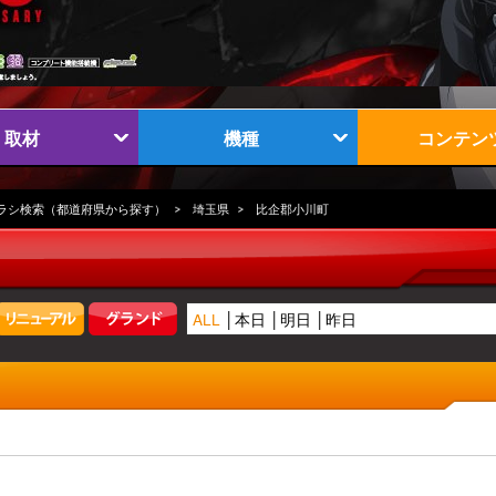
取材
機種
コンテン
ラシ検索（都道府県から探す）
埼玉県
比企郡小川町
ALL
本日
明日
昨日