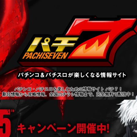
パチンコ・パチスロを楽しむための情報サイト パチ７！
新台情報から攻略情報、全国のチラシ情報まで、完全無料で配信中！