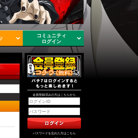
コミュニティ
ツ
ログイン
会員登録済みの方はこちらから
パスワードを忘れた方はこちら