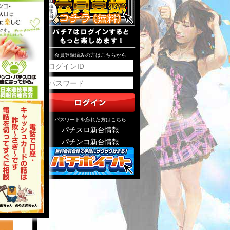
会員登録済みの方はこちらから
パスワードを忘れた方はこちら
パチスロ新台情報
パチンコ新台情報