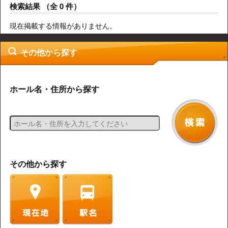
検索結果 （全 0 件）
現在掲載する情報がありません。
その他から探す
ホール名・住所から探す
その他から探す