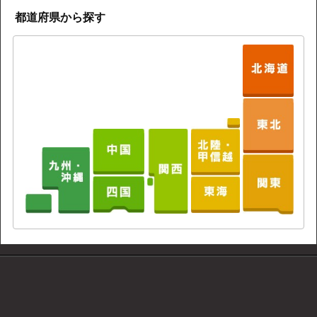
都道府県から探す