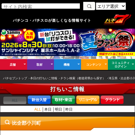
パチンコ・パチスロが楽しくなる情報サイト
コミュニティ
店舗
取材
機種
コンテンツ
ログイン
パチセブントップ
本日の打ちいこ情報
チラシ検索（都道府県から探す）
埼玉県
比企郡小
打ちいこ情報
ALL
本日
明日
昨日
比企郡小川町