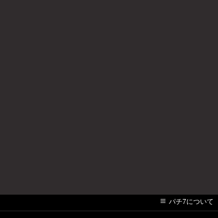
パチ7について