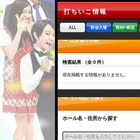
打ちいこ情報
比企郡小川町
検索結果 （全 0 件）
現在掲載する情報がありません。
その他から探す
ホール名・住所から探す