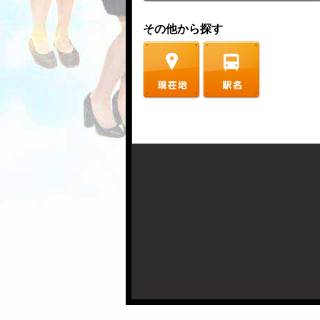
その他から探す