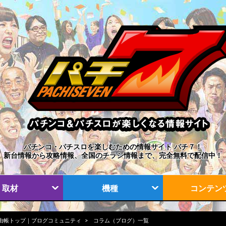
パチンコ・パチスロを楽しむための情報サイト パチ７！
新台情報から攻略情報、全国のチラシ情報まで、完全無料で配信中！
取材
機種
コンテン
由帳トップ｜ブログコミュニティ
コラム（ブログ）一覧