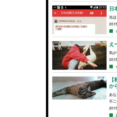
日
先ほ
2015
え
気が
2015
【
か
あな
不二
2015