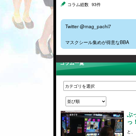
コラム総数
93件
Twitter @mag_pachi7
マスクシール集めが得意なBBA
コラム一覧
ぶ
っ
と、