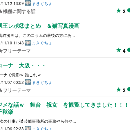
/11/12 13:09
まきぐちょ
3
★機種に関する話
胴王レポ③まとめ ＆猫写真漫画
真猫漫画は、このコラムの最後の方にあ...
/11/10 11:48
まきぐちょ
4
★フリーテーマ
コーナ 大阪・・・
ーナで撮影ｗ 誰これｗ ...
/11/07 00:52
まきぐちょ
3
★フリーテーマ
ジメな話ｗ 舞台 祝女 を観覧してきました！！！
千秋楽
次の仕事が某芸能事務所の事務やら何や...
/11/06 22:33
まきぐちょ