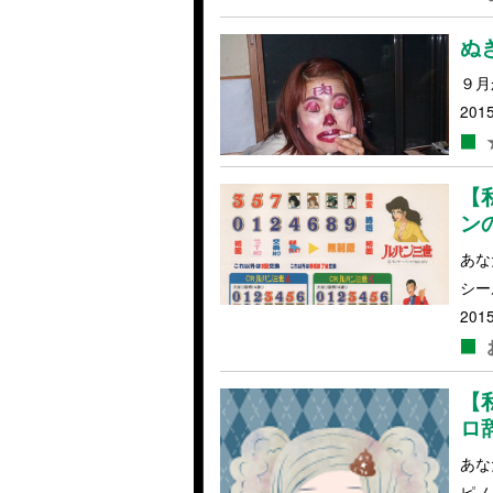
ぬ
９月
2015
【
ン
あな
シー
2015
【
ロ
あな
ピノ