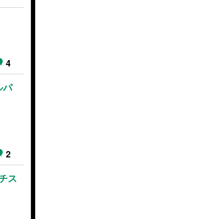
4
ルパ
2
チス