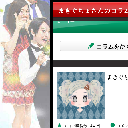
まきぐちょさんのコラ
メニュー
コラムをか
まきぐ
面白い獲得数
441件
コメ