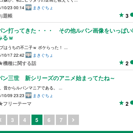
/10/23 00:14
まきぐちょ
3
お題帳
パン打ってきた・・・ その他ルパン画像をいっぱい
みるｗ
プはうちの不二子ｗ ボケらった！ ...
/10/17 22:42
まきぐちょ
2
★機種に関する話
パン三世 新シリーズのアニメ始まってたね～
、昔からルパンマニアである。 ...
/10/09 23:23
まきぐちょ
2
★フリーテーマ
3
4
5
6
7