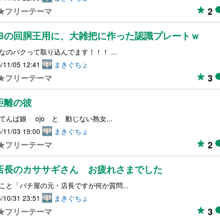
2
★フリーテーマ
1/8の回胴王用に、大雑把に作った認識プレートｗ
なのパクって取り込んでます！！！ ...
/11/05 12:41
まきぐちょ
3
★フリーテーマ
距離の彼
てんば娘 ojo と 動じない熟女...
/11/03 19:00
まきぐちょ
2
★フリーテーマ
店長のカササギさん お疲れさまでした
こと「パチ屋の元・店長ですが何か質問...
/10/31 23:51
まきぐちょ
3
★フリーテーマ