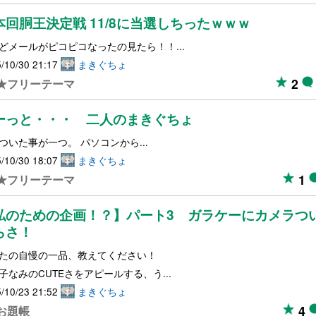
本回胴王決定戦 11/8に当選しちったｗｗｗ
どメールがピコピコなったの見たら！！...
/10/30 21:17
まきぐちょ
2
★フリーテーマ
ーっと・・・ 二人のまきぐちょ
ついた事が一つ。 パソコンから...
/10/30 18:07
まきぐちょ
1
★フリーテーマ
私のための企画！？】パート3 ガラケーにカメラつ
らさ！
たの自慢の一品、教えてください！
子なみのCUTEさをアピールする、う...
/10/23 21:52
まきぐちょ
4
お題帳