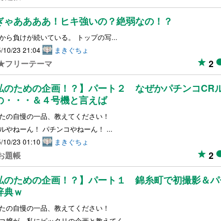
ぎゃああああ！ヒキ強いの？絶弱なの！？
から負けが続いている。 トップの写...
/10/23 21:04
まきぐちょ
2
★フリーテーマ
私のための企画！？】パート２ なぜかパチンコCR
の・・・＆４号機と言えば
たの自慢の一品、教えてください！
ルやねーん！ パチンコやねーん！ ...
/10/23 01:10
まきぐちょ
2
お題帳
私のための企画！？】パート１ 錦糸町で初撮影＆パ
辞典ｗ
たの自慢の一品、教えてください！
コ嬢が、私にピッタリの企画と教えてく...