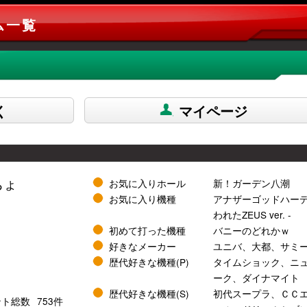
ム一覧
く
マイページ
ちょ
お気に入りホール
新！ガーデン八潮
お気に入り機種
アナザーゴッドハーデ
われたZEUS ver. -
初めて打った機種
バニーのどれかｗ
好きなメーカー
ユニバ、大都、サミ
歴代好きな機種(P)
タイムショック、ニ
ーク、ダイナマイト
歴代好きな機種(S)
初代スープラ、ＣＣ
ント総数
753件