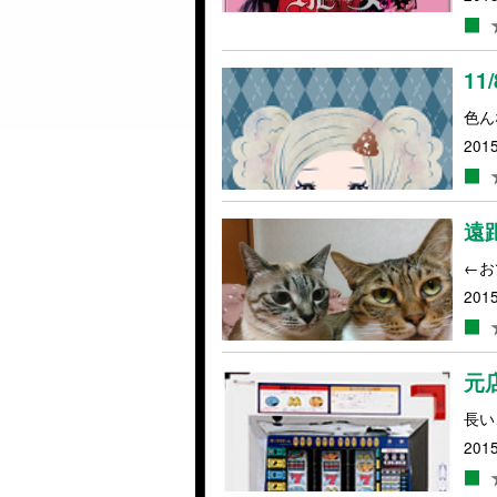
1
色ん
2015
遠
←お
2015
元
長い
2015