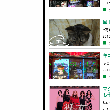
2015
回
↑写
2015
キ
キコ
2015
マ
も
私の
2015