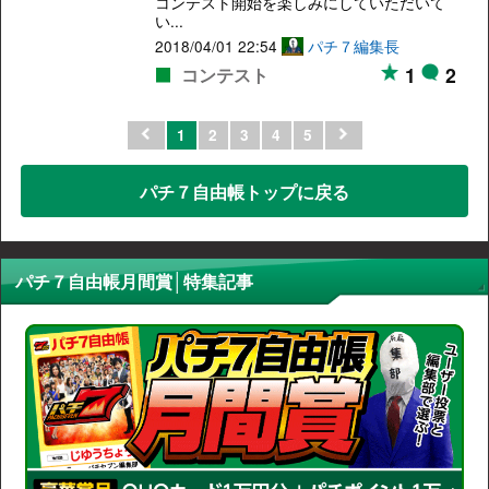
コンテスト開始を楽しみにしていただいて
い...
2018/04/01 22:54
パチ７編集長
1
2
コンテスト
1
2
3
4
5
パチ７自由帳トップに戻る
パチ７自由帳月間賞│特集記事