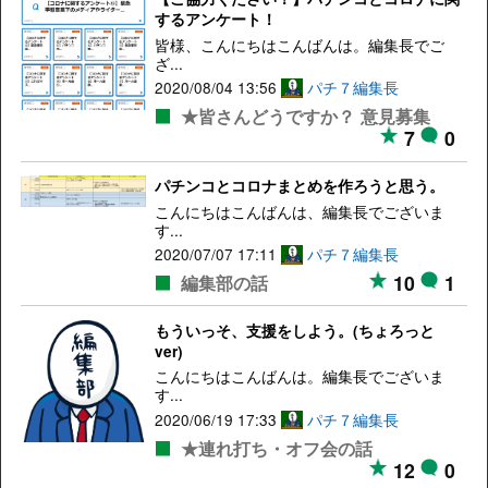
するアンケート！
皆様、こんにちはこんばんは。編集長でご
ざ...
2020/08/04 13:56
パチ７編集長
★皆さんどうですか？ 意見募集
7
0
パチンコとコロナまとめを作ろうと思う。
こんにちはこんばんは、編集長でございま
す...
2020/07/07 17:11
パチ７編集長
10
1
編集部の話
もういっそ、支援をしよう。(ちょろっと
ver)
こんにちはこんばんは。編集長でございま
す...
2020/06/19 17:33
パチ７編集長
★連れ打ち・オフ会の話
12
0