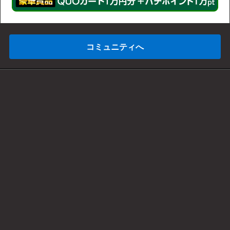
コミュニティへ