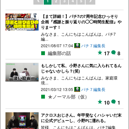
1
2
3
4
5
【まて詳細！】パチ7の7周年記念ひっそり
企画『感謝と振り返りの◯◯時間生配信』や
りまーす！
みなさま、こんにちはこんばんは。パチ7
編...
2021/08/07 17:04
パチ７編集長
17
8
編集部の話
もしかして私、小野さんに気に入られてるん
じゃないかしら？(笑)
みなさま、こんにちはこんばんは。家庭環
境...
2021/03/12 13:05
パチ７編集長
★ノーマル部（仮）
10
1
アクロスおじさん。年甲斐なくハシャいだ末
に公式デビューし、小野Pに濡れる。
皆様、こんにちはこんばんは。パチ7編集