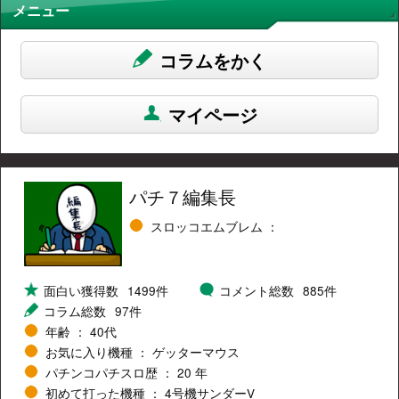
メニュー
コラムをかく
マイページ
パチ７編集長
スロッコエムブレム ：
面白い獲得数
1499件
コメント総数
885件
コラム総数
97件
年齢
40代
お気に入り機種
ゲッターマウス
パチンコパチスロ歴
20 年
初めて打った機種
4号機サンダーV