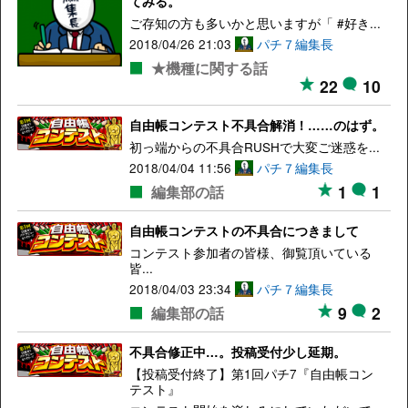
てみる。
ご存知の方も多いかと思いますが「 #好き...
2018/04/26 21:03
パチ７編集長
★機種に関する話
22
10
自由帳コンテスト不具合解消！……のはず。
初っ端からの不具合RUSHで大変ご迷惑を...
2018/04/04 11:56
パチ７編集長
1
1
編集部の話
自由帳コンテストの不具合につきまして
コンテスト参加者の皆様、御覧頂いている
皆...
2018/04/03 23:34
パチ７編集長
9
2
編集部の話
不具合修正中…。投稿受付少し延期。
【投稿受付終了】第1回パチ7『自由帳コン
テスト』