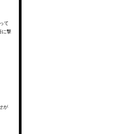
って
悟に撃
せが