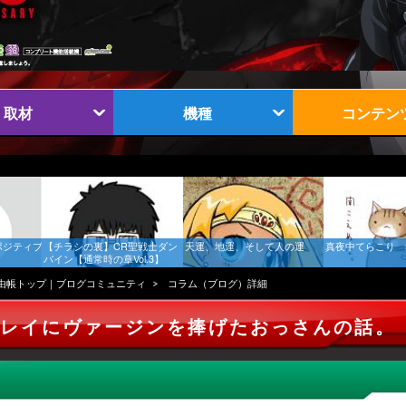
取材
機種
コンテン
ポジティブ
【チラシの裏】CR聖戦士ダン
天運、地運、そして人の運
真夜中てらこり 
バイン【通常時の章Vol.3】
由帳トップ｜ブログコミュニティ
コラム（ブログ）詳細
プレイにヴァージンを捧げたおっさんの話。