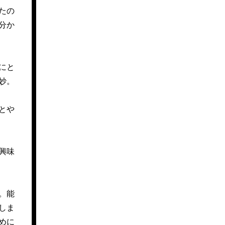
たの
分か
にと
妙。
とや
興味
。能
しま
めに