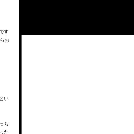
です
らお
とい
っち
った