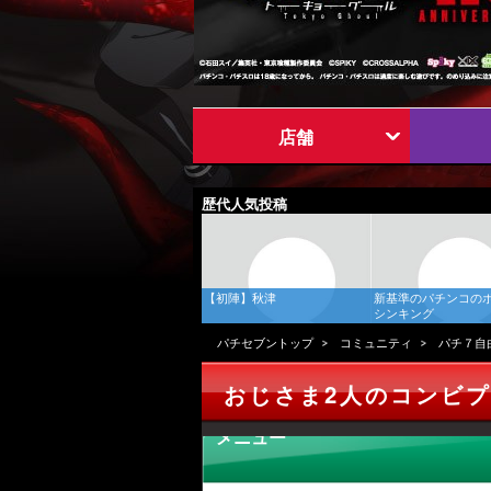
店舗
歴代人気投稿
【初陣】秋津
新基準のパチンコの
シンキング
パチセブントップ
コミュニティ
パチ７自
おじさま2人のコンビ
メニュー