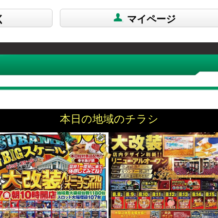
く
マイページ
本日の地域のチラシ
コンビプレイにヴァージンを捧げたお
投稿日：2019/07/13 20
ます。 歴代好きな機種は「花火、ホロ