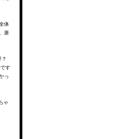
全体
、唐
挙？
のです
かっ
ちゃ