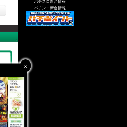
パチスロ新台情報
パチンコ新台情報
×
×
:18