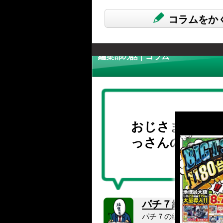
コラムをか
編集部の話 | コラム
おじさま2人の
っさんの話。
パチ７編集長
さん
パチ７の編集長やってい