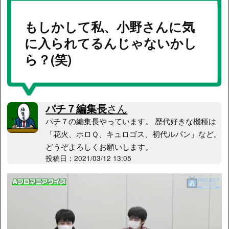
もしかして私、小野さんに気
に入られてるんじゃないかし
ら？(笑)
パチ７編集長
さん
パチ７の編集長やっています。 歴代好きな機種は
「花火、ホロＱ、キュロゴス、初代ルパン」など。
どうぞよろしくお願いします。
投稿日：2021/03/12 13:05