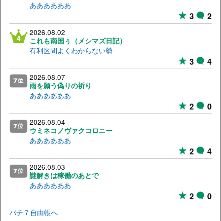
ああああああ
3
2
2026.08.02
これも南国ぅ（メシマズ日記）
有利区間よくわからない勢
3
4
2026.08.07
雨を願う偽りの祈り
ああああああ
2
0
2026.08.04
ウミネコノヴァクコロニー
ああああああ
2
4
2026.08.03
謎解きは稼働のあとで
ああああああ
2
0
パチ７自由帳へ