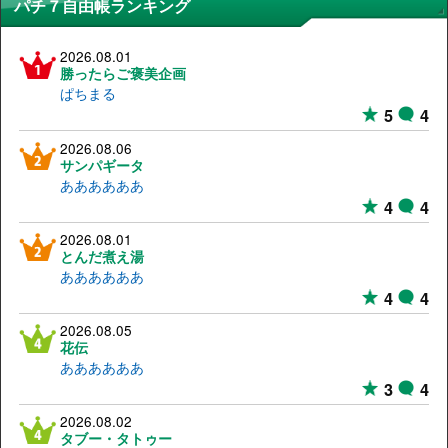
パチ７自由帳ランキング
2026.08.01
勝ったらご褒美企画
ぱちまる
5
4
2026.08.06
サンパギータ
ああああああ
4
4
2026.08.01
とんだ煮え湯
ああああああ
4
4
2026.08.05
花伝
ああああああ
3
4
2026.08.02
タブー・タトゥー