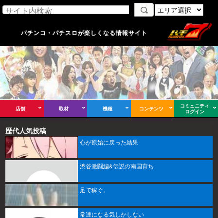
パチンコ・パチスロが楽しくなる情報サイト
コミュニティ
店舗
取材
機種
コンテンツ
ログイン
歴代人気投稿
心が原始に戻った結果
渋谷激闘編&伝説の南国育ち
足で稼ぐ。
常連になる気しかしない