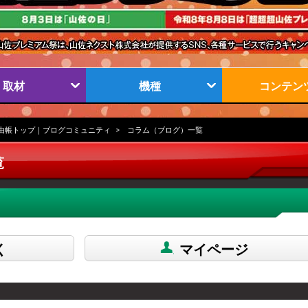
取材
機種
コンテン
由帳トップ｜ブログコミュニティ
コラム（ブログ）一覧
覧
く
マイページ