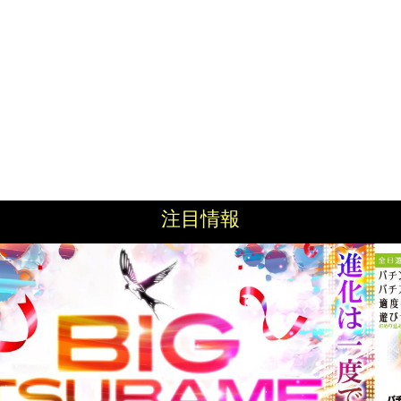
注目情報
ント総数
1468件
に描いたようなマダオです。