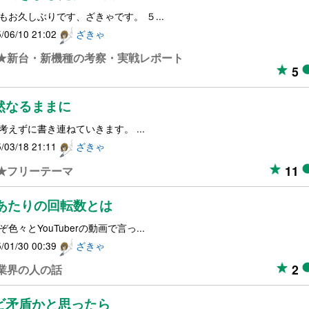
もお久しぶりです、ざきゃです。 ５...
/06/10 21:02
ざきゃ
★新台・新機種の考察・実戦レポート
5
然なるままに
考えずに書き連ねていきます。 ...
/03/18 21:11
ざきゃ
11
★フリーテーマ
kあたりの回転数とは
ぞ色々とYouTuberの動画で言っ...
/01/30 00:39
ざきゃ
2
業界の人の話
ビ矛盾かと思ったら