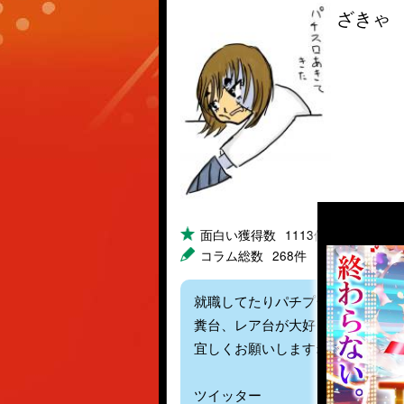
ざきゃ
面白い獲得数
1113件
コメ
コラム総数
268件
就職してたりパチプーだったり絵
糞台、レア台が大好きですｗ
宜しくお願いしますね
ツイッター