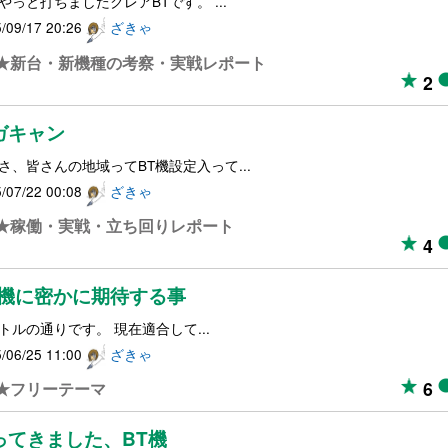
やっと打ちましたクレアBTです。 ...
/09/17 20:26
ざきゃ
★新台・新機種の考察・実戦レポート
2
ガキャン
さ、皆さんの地域ってBT機設定入って...
/07/22 00:08
ざきゃ
★稼働・実戦・立ち回りレポート
4
T機に密かに期待する事
トルの通りです。 現在適合して...
/06/25 11:00
ざきゃ
6
★フリーテーマ
ってきました、BT機