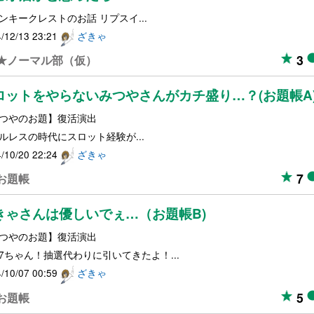
ンキークレストのお話 リプスイ...
/12/13 23:21
ざきゃ
3
★ノーマル部（仮）
ロットをやらないみつやさんがカチ盛り…？(お題帳A
つやのお題】復活演出
ルレスの時代にスロット経験が...
/10/20 22:24
ざきゃ
7
お題帳
きゃさんは優しいでぇ…（お題帳B)
つやのお題】復活演出
7ちゃん！抽選代わりに引いてきたよ！...
/10/07 00:59
ざきゃ
5
お題帳