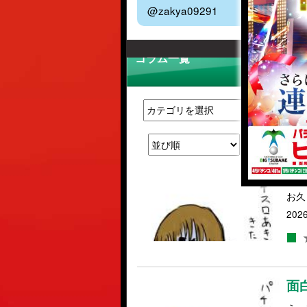
@zakya09291
コラム一覧
ス
お久
2026
面