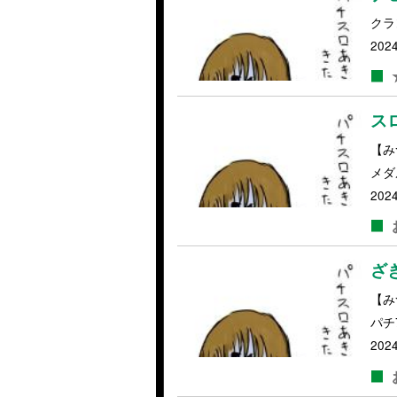
クラ
2024
ス
【み
メダ
2024
ざ
【み
パチ
2024