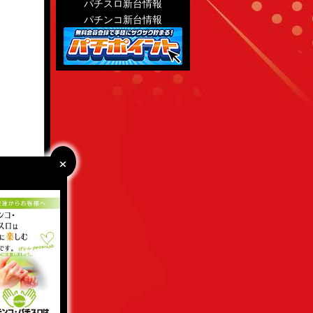
パチスロ新台情報
パチンコ新台情報
×
×