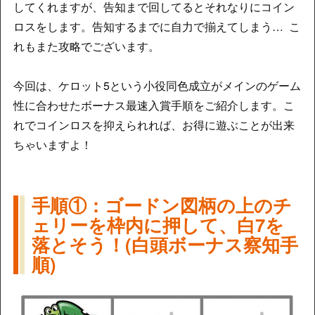
してくれますが、告知まで回してるとそれなりにコイン
ロスをします。告知するまでに自力で揃えてしまう… こ
れもまた攻略でございます。
今回は、ケロット5という小役同色成立がメインのゲーム
性に合わせたボーナス最速入賞手順をご紹介します。こ
れでコインロスを抑えられれば、お得に遊ぶことが出来
ちゃいますよ！
手順①：ゴードン図柄の上のチ
ェリーを枠内に押して、白7を
落とそう！(白頭ボーナス察知手
順)