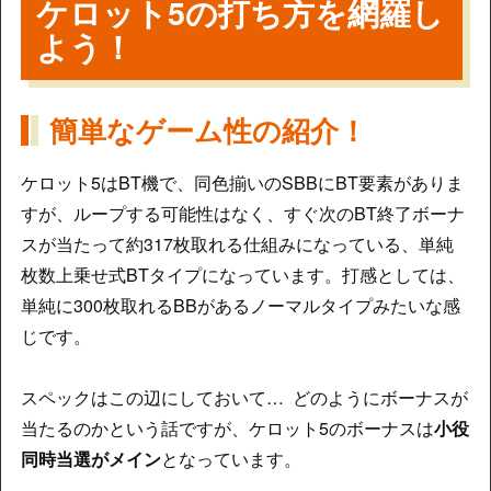
ケロット5の打ち方を網羅し
よう！
簡単なゲーム性の紹介！
ケロット5はBT機で、同色揃いのSBBにBT要素がありま
すが、ループする可能性はなく、すぐ次のBT終了ボーナ
スが当たって約317枚取れる仕組みになっている、単純
枚数上乗せ式BTタイプになっています。打感としては、
単純に300枚取れるBBがあるノーマルタイプみたいな感
じです。
スペックはこの辺にしておいて… どのようにボーナスが
当たるのかという話ですが、ケロット5のボーナスは
小役
同時当選がメイン
となっています。