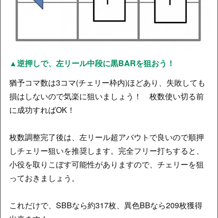
▲逆押しで、左リール中段に黒BARを狙おう！
猶予コマ数は3コマ(チェリー枠内)ほどあり、失敗しても
損はしないので気楽に狙いましょう！ 枚数使い切る前
に成功すればOK！
枚数調整完了後は、左リール超アバウトで良いので順押
しチェリー狙いを推奨します。完全フリー打ちすると、
小役を取りこぼす可能性がありますので、チェリーを狙
っておきましょう。
これだけで、SBBなら約317枚、異色BBなら209枚獲得