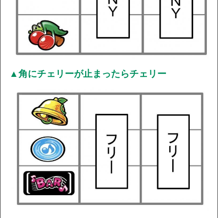
▲角にチェリーが止まったらチェリー