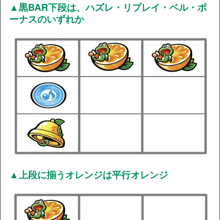
▲黒BAR下段は、ハズレ・リプレイ・ベル・ボ
ーナスのいずれか
▲上段に揃うオレンジは平行オレンジ