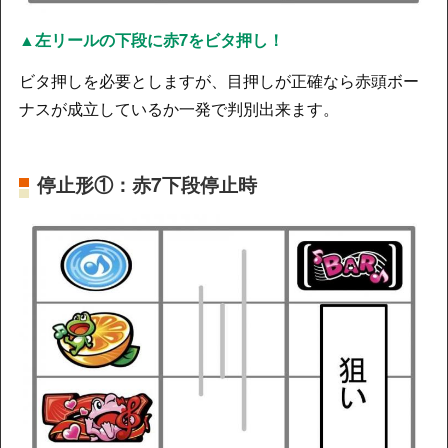
▲左リールの下段に赤7をビタ押し！
ビタ押しを必要としますが、目押しが正確なら赤頭ボー
ナスが成立しているか一発で判別出来ます。
停止形①：赤7下段停止時