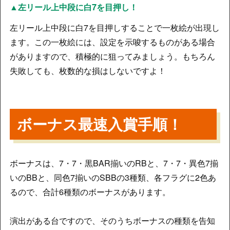
▲左リール上中段に白7を目押し！
左リール上中段に白7を目押しすることで一枚絵が出現し
ます。この一枚絵には、設定を示唆するものがある場合
がありますので、積極的に狙ってみましょう。もちろん
失敗しても、枚数的な損はしないですよ！
ボーナス最速入賞手順！
ボーナスは、7・7・黒BAR揃いのRBと、7・7・異色7揃
いのBBと、同色7揃いのSBBの3種類、各フラグに2色あ
るので、合計6種類のボーナスがあります。
演出がある台ですので、そのうちボーナスの種類を告知