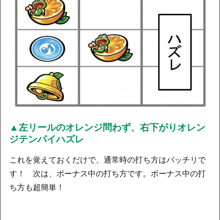
▲左リールのオレンジ問わず、右下がりオレン
ジテンパイハズレ
これを覚えておくだけで、通常時の打ち方はバッチリで
す！ 次は、ボーナス中の打ち方です。ボーナス中の打
ち方も超簡単！