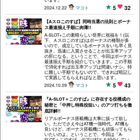
5
32
2024.12.22
マコト
【Aスロこのすば】同時当選の法則とボーナ
ス最速揃え手順に肉薄!!
A-SLOT+この素晴らしい世界に祝福を！(以
下、Ａスロこのすば)はボーナスの種類が多
いので、成立しているボーナスをいち早く見
抜き、迅速に入賞させることが出玉率アップ
の肝になる。ということで、今回はボーナス
最速揃え手順を紹介していきます。この手順
で消化すれば出玉率アップは間違いナシ。特
に難しい手順でもないので、できれば暗記し
て実践してもらえればなと思います。
5
43
2024.10.09
マコト
『A-SLOT＋このすば』に存在する役構成の
秘密と「中押し特殊役狙い」のアツ打ちを徹
底詳解!!
リアルボーナス搭載機は大事に扱って欲し
い。ただでさえ今はAT機一強時代。AT機も
良いけど、ボーナス搭載機にも頑張ってもら
いたいのよ。ということで、今回は「A-
SLOT＋このすば」のアツ打ちを紹介してい