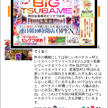
最初（第1回）から読む
1
2
3
L少女☆歌劇 レヴュースタァライト-The
SLOTの仕様を理解すれば叩きどころが見え
てくる！
昨今の機種にしては珍しいボーナス＋ATと
いうスペックでリリースされたL少女☆歌劇
レヴュースタァライト-The SLOT(以下、レ
ヴュースタァライト)。貫通型ATと呼ばれる
新システムの面白さを体感した方も多いとは
思いますが、この台の出し方がいまいち分か
らないと感じている方も多いのではないかな
と。ボーナス＋AT機っていろいろ嚙み合わ
ないと出玉に繋がらなかったりしますから
ね。というわけで今回の味変回胴ではレヴュ
ースタァライトの出し方を詳解していきま
す。