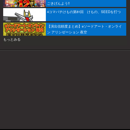
ごきげんよう!!
4コマパチけもの第81回 けもの、SEEDを打つ
【演出信頼度まとめ】eソードアート・オンライ
ン アリシゼーション 夜空
もっとみる