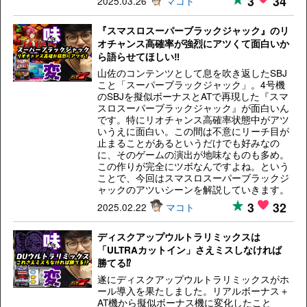
3
34
2025.03.26
マコト
『スマスロスーパーブラックジャック』のリ
オチャンス高確率が強烈にアツくて面白いか
ら語らせてほしい‼
山佐のコンテンツとして息を吹き返したSBJ
こと「スーパーブラックジャック」。4号機
のSBJを擬似ボーナスとATで再現した『スマ
スロスーパーブラックジャック』が面白いん
です。特にリオチャンス高確率状態中がアツ
いうえに面白い。この間は不意にリーチ目が
止まることがあるというだけでも好みなの
に、そのゲームの演出が地味なものも多め。
この作りが完全にツボなんですよね。という
ことで、今回はスマスロスーパーブラックジ
ャックのアツいシーンを解説していきます。
3
32
2025.02.22
マコト
ディスクアップウルトラリミックスは
「ULTRAカットイン」さえミスしなければ
勝てる⁉
遂にディスクアップウルトラリミックスがホ
ール導入を果たしました。リアルボーナス＋
AT機から擬似ボーナス機に変化したこと