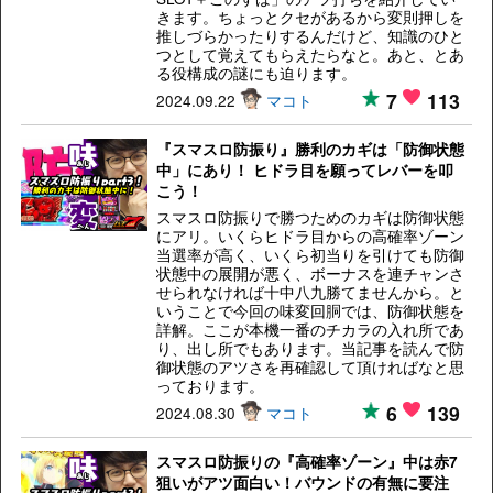
きます。ちょっとクセがあるから変則押しを
推しづらかったりするんだけど、知識のひと
つとして覚えてもらえたらなと。あと、とあ
る役構成の謎にも迫ります。
7
113
2024.09.22
マコト
『スマスロ防振り』勝利のカギは「防御状態
中」にあり！ ヒドラ目を願ってレバーを叩
こう！
スマスロ防振りで勝つためのカギは防御状態
にアリ。いくらヒドラ目からの高確率ゾーン
当選率が高く、いくら初当りを引けても防御
状態中の展開が悪く、ボーナスを連チャンさ
せられなければ十中八九勝てませんから。と
いうことで今回の味変回胴では、防御状態を
詳解。ここが本機一番のチカラの入れ所であ
り、出し所でもあります。当記事を読んで防
御状態のアツさを再確認して頂ければなと思
っております。
6
139
2024.08.30
マコト
スマスロ防振りの『高確率ゾーン』中は赤7
狙いがアツ面白い！バウンドの有無に要注