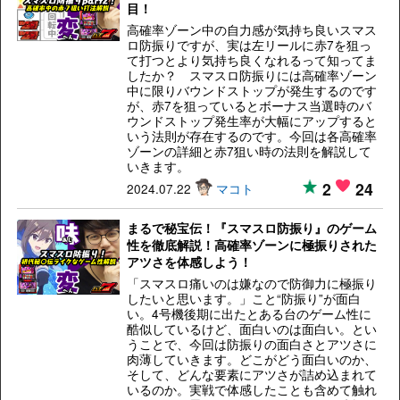
目！
高確率ゾーン中の自力感が気持ち良いスマス
ロ防振りですが、実は左リールに赤7を狙っ
て打つとより気持ち良くなれるって知ってま
したか？ スマスロ防振りには高確率ゾーン
中に限りバウンドストップが発生するのです
が、赤7を狙っているとボーナス当選時のバ
ウンドストップ発生率が大幅にアップすると
いう法則が存在するのです。今回は各高確率
ゾーンの詳細と赤7狙い時の法則を解説して
いきます。
2
24
2024.07.22
マコト
まるで秘宝伝！『スマスロ防振り』のゲーム
性を徹底解説！高確率ゾーンに極振りされた
アツさを体感しよう！
「スマスロ痛いのは嫌なので防御力に極振り
したいと思います。」こと“防振り”が面白
い。4号機後期に出たとある台のゲーム性に
酷似しているけど、面白いのは面白い。とい
うことで、今回は防振りの面白さとアツさに
肉薄していきます。どこがどう面白いのか、
そして、どんな要素にアツさが詰め込まれて
いるのか。実戦で体感したことも含めて触れ