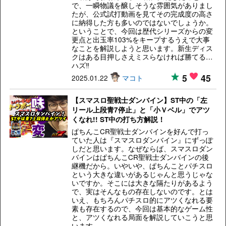
で、一瞬物議を醸しそうな雰囲気がありまし
たが、公式試打動画を見てその完成度の高さ
に納得した方も多いのではないでしょうか。
ということで、今回は歴代シリーズからの変
更点と出玉率103%をキープするうえで大事
なことを解説しようと思います。新生ディス
クはある目押しさえミスらなければ勝てる…
ハズ‼
5
45
2025.01.22
マコト
【スマスロ聖戦士ダンバイン】ST中の「左
リール上段青7停止」と「小Ｖベル」でアツ
くなれ!! ST中の打ち方解説！
ぱちんこCR聖戦士ダンバインを好んで打っ
ていた人は『スマスロダンバイン』にずっぽ
しだと思います。なぜならば、スマスロダン
バインはぱちんこCR聖戦士ダンバインの後
継機だから。いやいや、ぱちんことパチスロ
という大きな違いがあるじゃんと思うじゃな
いですか。そこには大きな隔たりがあるよう
で、実はそんなもの存在しないのです。とは
いえ、もちろんパチスロ的にアツくなれる要
素も存在するので、今回は基本的なゲーム性
と、アツくなれる局面を解説していこうと思
います。