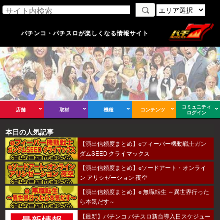
パチンコ・パチスロが楽しくなる情報サイト
コミュニティ
店舗
取材
機種
コンテンツ
ログイン
本日の人気記事
【演出信頼度まとめ】eフィーバー機動戦士ガン
ダムSEED クライマックス
【演出信頼度まとめ】eソードアート・オンライ
ン アリシゼーション 夜空
【演出信頼度まとめ】e 無職転生 ～異世界行った
ら本気だす～
【最新】パチンコ パチスロ新台導入日スケジュー