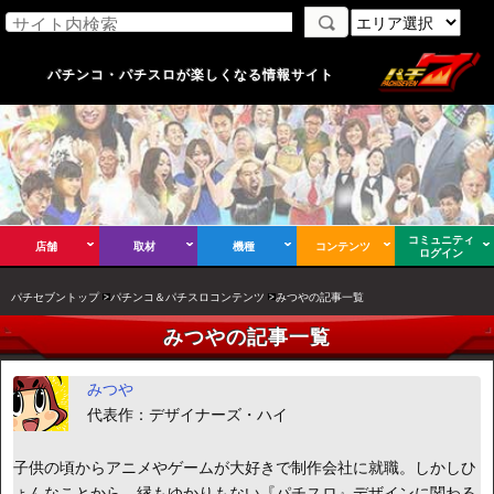
パチンコ・パチスロが楽しくなる情報サイト
コミュニティ
店舗
取材
機種
コンテンツ
ログイン
パチセブントップ
パチンコ＆パチスロコンテンツ
みつやの記事一覧
みつやの記事一覧
みつや
代表作：デザイナーズ・ハイ
子供の頃からアニメやゲームが大好きで制作会社に就職。しかしひ
ょんなことから、縁もゆかりもない『パチスロ』デザインに関わる