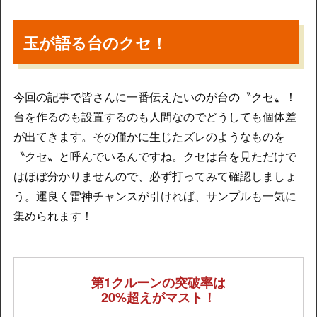
玉が語る台のクセ！
今回の記事で皆さんに一番伝えたいのが台の〝クセ〟！
台を作るのも設置するのも人間なのでどうしても個体差
が出てきます。その僅かに生じたズレのようなものを
〝クセ〟と呼んでいるんですね。クセは台を見ただけで
はほぼ分かりませんので、必ず打ってみて確認しましょ
う。運良く雷神チャンスが引ければ、サンプルも一気に
集められます！
第1クルーンの突破率は
20%超えがマスト！