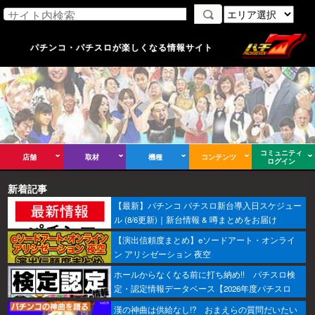
パチンコ・パチスロが楽しくなる情報サイト
コミュニティ
店舗
取材
機種
コンテンツ
ログイン
新着記事
【最新】パチンコ パチスロ新台導入日スケジュー
ル (8/6更新)｜新台情報 & 噂まとめをお届け
【演出信頼度まとめ】eソードアート・オンライ
ン アリシゼーション 夜空
ホールからなくなる前に打ち納め!! パチスロ検
定・認定情報データベース【2026年度パチスロ
版】
漢の神曲は供給なし!? おまえらの質問だいたい