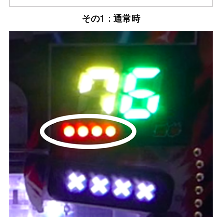
その1：通常時