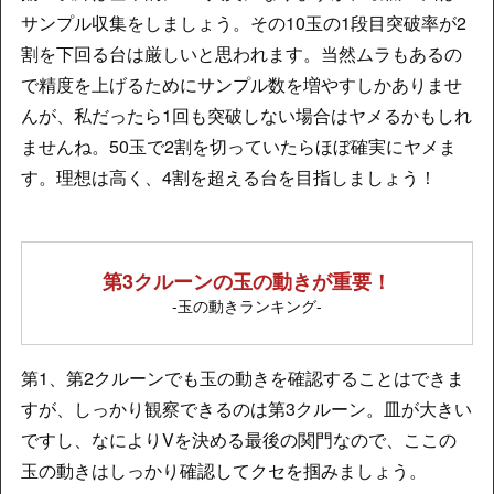
サンプル収集をしましょう。その10玉の1段目突破率が2
割を下回る台は厳しいと思われます。当然ムラもあるの
で精度を上げるためにサンプル数を増やすしかありませ
んが、私だったら1回も突破しない場合はヤメるかもしれ
ませんね。50玉で2割を切っていたらほぼ確実にヤメま
す。理想は高く、4割を超える台を目指しましょう！
第3クルーンの玉の動きが重要！
-玉の動きランキング-
第1、第2クルーンでも玉の動きを確認することはできま
すが、しっかり観察できるのは第3クルーン。皿が大きい
ですし、なによりVを決める最後の関門なので、ここの
玉の動きはしっかり確認してクセを掴みましょう。