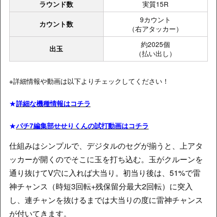
実質15R
ラウンド数
9カウント
カウント数
（右アタッカー）
約2025個
出玉
（払い出し）
※詳細情報や動画は以下よりチェックしてください！
★
詳細な機種情報はコチラ
★
パチ7編集部せせりくんの試打動画はコチラ
仕組みはシンプルで、デジタルのセグが揃うと、上アタ
ッカーが開くのでそこに玉を打ち込む。玉がクルーンを
通り抜けてV穴に入れば大当り。初当り後は、51%で雷
神チャンス（時短3回転+残保留分最大2回転）に突入
し、連チャンを抜けるまでは大当りの度に雷神チャンス
が付いてきます。