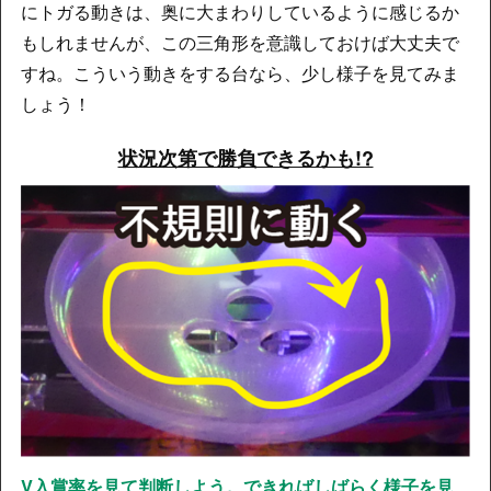
にトガる動きは、奥に大まわりしているように感じるか
もしれませんが、この三角形を意識しておけば大丈夫で
すね。こういう動きをする台なら、少し様子を見てみま
しょう！
状況次第で勝負できるかも!?
V入賞率を見て判断しよう。できればしばらく様子を見