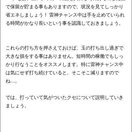
で保留が貯まる事もありますので、状況を見てしっかり
省エネしましょう！ 雷神チャンス中は手を止めていられ
る時間がかなり長いという事を認識しておきましょう。
これらの打ち方を押さえておけば、玉の打ち出し過ぎで
大きな損をする事はありません。短時間の稼働でもしっ
かり行なうことをオススメします。特に雷神チャンス中
は気にせず打ち続けていると、そこそこ減りますので
ね…。
では、打っていて気がついたクセについて説明していき
ましょう。