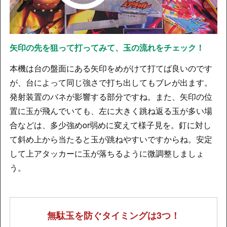
矢印の先を狙って打ってみて、玉の流れをチェック！
本機は台の盤面にある矢印をめがけて打てば良いのです
が、台によって同じ強さで打ち出してもブレが出ます。
発射装置のバネが影響する部分ですね。また、矢印の位
置に玉が飛んでいても、左に大きく跳ね返る玉が多い場
合などは、多少強めor弱めに変えて様子見を。釘に対し
て斜め上から当たると玉が跳ねやすいですからね。安定
して上アタッカーに玉が落ちるように微調整しましょ
う。
無駄玉を防ぐタイミングは3つ！