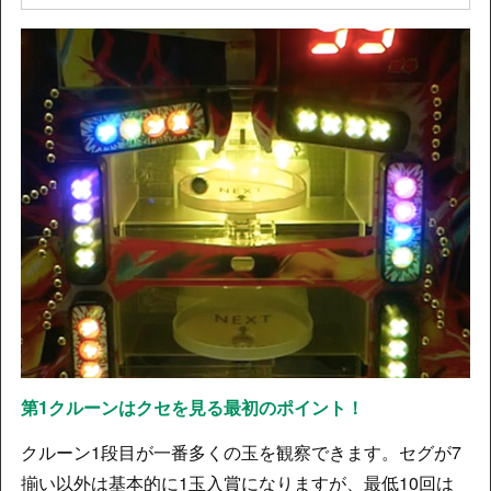
第1クルーンはクセを見る最初のポイント！
クルーン1段目が一番多くの玉を観察できます。セグが7
揃い以外は基本的に1玉入賞になりますが、最低10回は