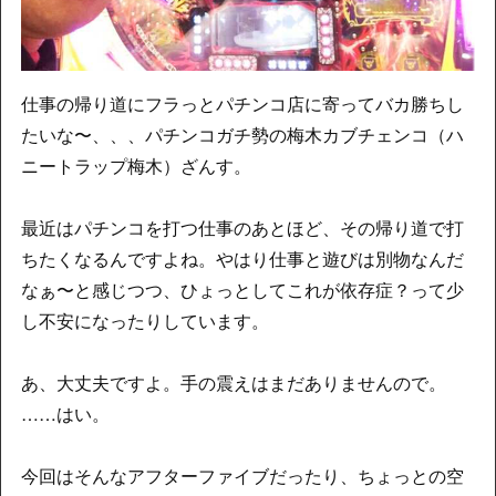
仕事の帰り道にフラっとパチンコ店に寄ってバカ勝ちし
たいな〜、、、パチンコガチ勢の梅木カブチェンコ（ハ
ニートラップ梅木）ざんす。
最近はパチンコを打つ仕事のあとほど、その帰り道で打
ちたくなるんですよね。やはり仕事と遊びは別物なんだ
なぁ〜と感じつつ、ひょっとしてこれが依存症？って少
し不安になったりしています。
あ、大丈夫ですよ。手の震えはまだありませんので。
……はい。
今回はそんなアフターファイブだったり、ちょっとの空