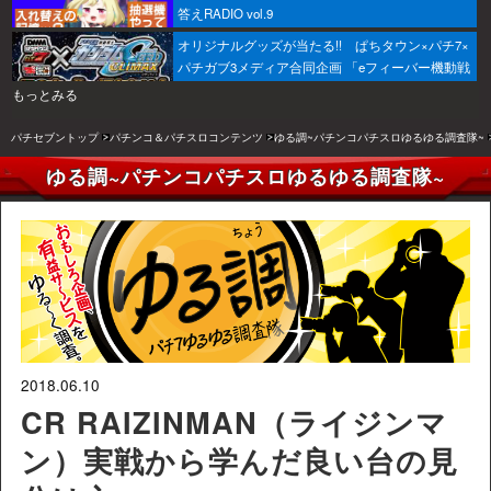
答えRADIO vol.9
オリジナルグッズが当たる!! ぱちタウン×パチ7×
パチガブ3メディア合同企画 「eフィーバー機動戦
士ガンダムSEED クライマックスをこのホールで
もっとみる
打ちたい！」キャンペーン開催
パチセブントップ
パチンコ＆パチスロコンテンツ
ゆる調~パチンコパチスロゆるゆる調査隊~
ゆる調~パチンコパチスロゆるゆる調査隊~
2018.06.10
CR RAIZINMAN（ライジンマ
ン）実戦から学んだ良い台の見