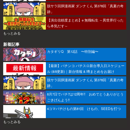
脱サラ回胴漫画家 ダンナくん 第378回「真夏の奇
跡」
【演出信頼度まとめ】e 無職転生 ～異世界行った
ら本気だす～
もっとみる
新着記事
カタギリQ 第12話 〜特別編〜
【最新】パチンコ パチスロ新台導入日スケジュー
ル (8/8更新)｜新台情報 & 噂まとめをお届け
脱サラ回胴漫画家 ダンナくん 第378回「真夏の奇
跡」
8月7日でパチ7は12周年!! おめでとうありがとう
ごきげんよう!!
4コマパチけもの第81回 けもの、SEEDを打つ
もっとみる