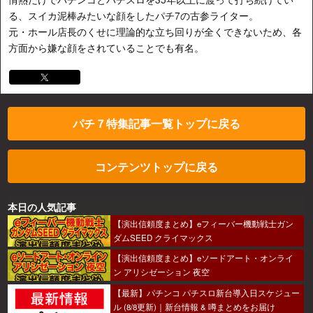
る、スイカ泥棒みたいな顔をしたパチ7の古参ライター。
元・ホール店長のくせに理論的な立ち回りが全くできないため、各
方面から嫌な顔をされていることでも有名。
パチ７特集記事一覧トップに戻る
コンテンツトップに戻る
本日の人気記事
【演出信頼度まとめ】eフィーバー機動戦士ガン
ダムSEED クライマックス
【演出信頼度まとめ】eソードアート・オンライ
ン アリシゼーション 夜空
【最新】パチンコ パチスロ新台導入日スケジュー
ル (8/8更新)｜新台情報 & 噂まとめをお届け