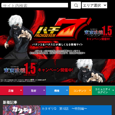
パチンコ・パチスロを楽しむための情報サイト パチ７！
新台情報から攻略情報、全国のチラシ情報まで、完全無料で配信中！
コミュニティ
店舗
取材
機種
コンテンツ
ログイン
新着記事
カタギリQ 第12話 〜特別編〜