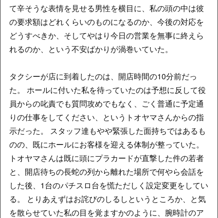
て辛そうな表情を見せる男性を横目に、私の頭の中は彼
の要求額はどれくらいのものになるのか、今後の対応を
どうすべきか、そしてやはり今日の営業を無事に終えら
れるのか、という不安ばかりが渦巻いていた。
タクシーが店に到着したのは、開店時間の10分前だっ
た。 ホールに付いた私を待っていたのは予想に反して役
員からの叱責でも質問攻めでもなく、ごく普通に予定通
りの仕事をしてください、というトオヤマさんからの指
示だった。 スタッフ達もやや緊張した面持ちではあるも
のの、既にホールにお客様を迎える体制が整っていた。
トオヤマさんは既に頭にプラカードが直撃した件の若者
と、開店待ちの長蛇の列から離れた場所で何やら会話を
した後、1台のパチスロ台を慌ただしく設定変更をしてい
る。 とりあえずはお詫びのしるしというところか、と気
を散らせていた私の目を覚ますかのように、腕時計のア