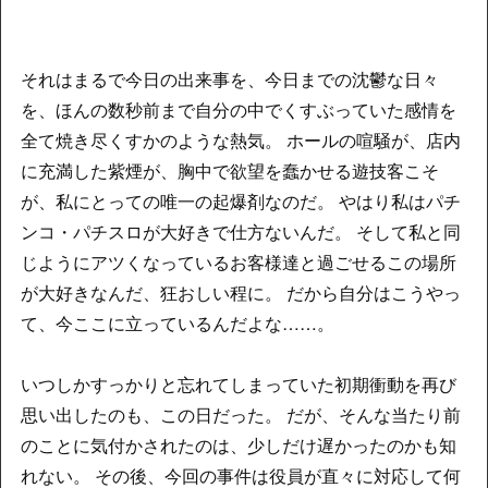
それはまるで今日の出来事を、今日までの沈鬱な日々
を、ほんの数秒前まで自分の中でくすぶっていた感情を
全て焼き尽くすかのような熱気。 ホールの喧騒が、店内
に充満した紫煙が、胸中で欲望を蠢かせる遊技客こそ
が、私にとっての唯一の起爆剤なのだ。 やはり私はパチ
ンコ・パチスロが大好きで仕方ないんだ。 そして私と同
じようにアツくなっているお客様達と過ごせるこの場所
が大好きなんだ、狂おしい程に。 だから自分はこうやっ
て、今ここに立っているんだよな……。
いつしかすっかりと忘れてしまっていた初期衝動を再び
思い出したのも、この日だった。 だが、そんな当たり前
のことに気付かされたのは、少しだけ遅かったのかも知
れない。 その後、今回の事件は役員が直々に対応して何