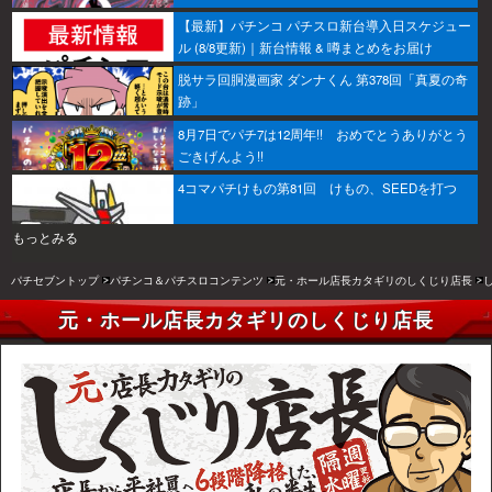
【最新】パチンコ パチスロ新台導入日スケジュー
ル (8/8更新)｜新台情報 & 噂まとめをお届け
脱サラ回胴漫画家 ダンナくん 第378回「真夏の奇
跡」
8月7日でパチ7は12周年!! おめでとうありがとう
ごきげんよう!!
4コマパチけもの第81回 けもの、SEEDを打つ
もっとみる
パチセブントップ
パチンコ＆パチスロコンテンツ
元・ホール店長カタギリのしくじり店長
元・ホール店長カタギリのしくじり店長