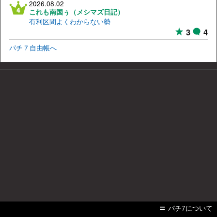
2026.08.02
これも南国ぅ（メシマズ日記）
有利区間よくわからない勢
3
4
パチ７自由帳へ
パチ7について