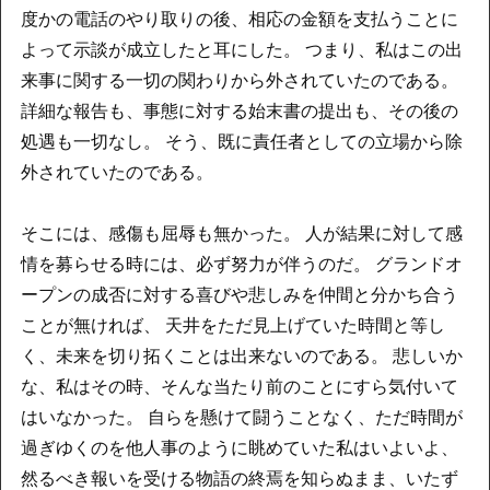
度かの電話のやり取りの後、相応の金額を支払うことに
よって示談が成立したと耳にした。 つまり、私はこの出
来事に関する一切の関わりから外されていたのである。
詳細な報告も、事態に対する始末書の提出も、その後の
処遇も一切なし。 そう、既に責任者としての立場から除
外されていたのである。
そこには、感傷も屈辱も無かった。 人が結果に対して感
情を募らせる時には、必ず努力が伴うのだ。 グランドオ
ープンの成否に対する喜びや悲しみを仲間と分かち合う
ことが無ければ、 天井をただ見上げていた時間と等し
く、未来を切り拓くことは出来ないのである。 悲しいか
な、私はその時、そんな当たり前のことにすら気付いて
はいなかった。 自らを懸けて闘うことなく、ただ時間が
過ぎゆくのを他人事のように眺めていた私はいよいよ、
然るべき報いを受ける物語の終焉を知らぬまま、いたず