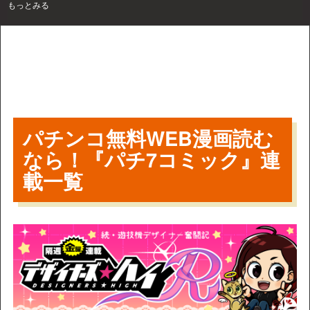
もっとみる
パチンコ無料WEB漫画読む
なら！『パチ7コミック』連
載一覧