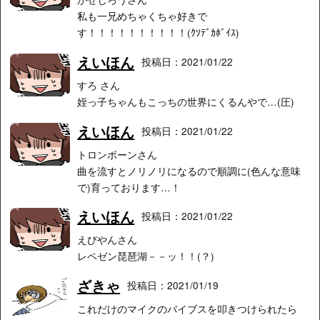
私も一兄めちゃくちゃ好きで
す！！！！！！！！！！(ｸｿﾃﾞｶﾎﾞｲｽ)
えいほん
投稿日：2021/01/22
すろ さん
姪っ子ちゃんもこっちの世界にくるんやで…(圧)
えいほん
投稿日：2021/01/22
トロンボーンさん
曲を流すとノリノリになるので順調に(色んな意味
で)育っております…！
えいほん
投稿日：2021/01/22
えびやんさん
レペゼン琵琶湖－－ッ！！(？)
ざきゃ
投稿日：2021/01/19
これだけのマイクのバイブスを叩きつけられたら