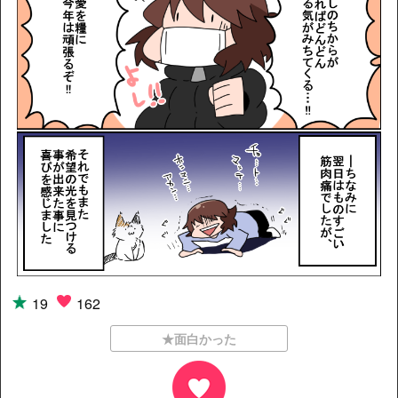
19
162
★面白かった