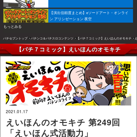
【演出信頼度まとめ】eソードアート・オンライ
ン アリシゼーション 夜空
もっとみる
パチセブントップ
パチンコ＆パチスロコンテンツ
【パチ７コミック】えいほんのオモキチ
【パチ７コミック】えいほんのオモキチ
2021.01.17
えいほんのオモキチ 第249回
「えいほん式活動力」