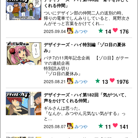
くれる仲間」
ついにデザイン部の仲間二人の送別の時。
帰りの電車でしんみりしていると、尾野次さ
んがそっと言葉をかけてくれ…
14
176
2025.09.04
みつや
デザイナーズ・ハイ特別編「ゾロ目の夏休
み」
パチ7の11周年記念企画 【ゾロ目】がテー
マの連続企画
特別読み切り
『ゾロ目の夏休み』
13
1976
2025.08.21
みつや
デザイナーズ・ハイ第182回「気がついて、
声をかけてくれる仲間」
ギルさんは思った。
『なんか、みつやん元気ない気がする』っ
と…
11
141
2025.08.07
みつや