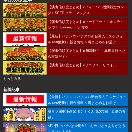
【演出信頼度まとめ】eフィーバー機動戦士ガン
ダムSEED クライマックス
【演出信頼度まとめ】eソードアート・オンライ
ン アリシゼーション 夜空
【最新】パチンコ パチスロ新台導入日スケジュー
ル (8/8更新)｜新台情報 & 噂まとめをお届け
【演出信頼度まとめ】e 無職転生 ～異世界行った
ら本気だす～
【演出信頼度まとめ】eリコリス・リコイル
もっとみる
新着記事
【最新】パチンコ パチスロ新台導入日スケジュー
ル (8/8更新)｜新台情報 & 噂まとめをお届け
脱サラ回胴漫画家 ダンナくん 第378回「真夏の奇
跡」
8月7日でパチ7は12周年!! おめでとうありがとう
ごきげんよう!!