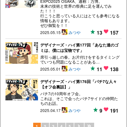
EXPO2025 OSAKA、通称：万博。
未来の技術と世界の祭典に足を運んでみ
た！！！
行こうと思っている人にはとても参考になる
情報もあります。
ぜひ御覧を！！
13
157
2025.05.15
みつや
デザイナーズ・ハイ第177回「あなた達のゴ
ミは、僕には宝物です」
席引っ越しの春。お片付けをするタイミング
でいつも問題になることがある…
11
138
2025.05.01
みつや
デザイナーズ・ハイ第176回「パチ7な人々
【オフ会裏話】」
パチ7の10周年オフ会。
これは、そこで会ったパチ7サイドの仲間た
ちのお話。
9
191
2025.04.17
みつや
1
2
3
4
5