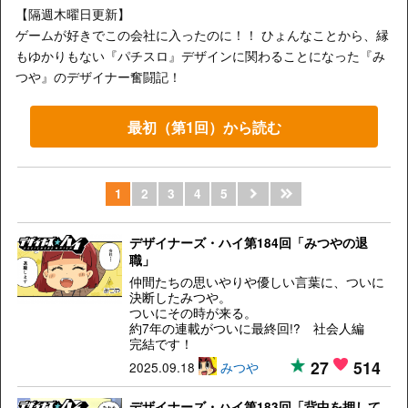
【隔週木曜日更新】
ゲームが好きでこの会社に入ったのに！！ ひょんなことから、縁
もゆかりもない『パチスロ』デザインに関わることになった『み
つや』のデザイナー奮闘記！
最初（第1回）から読む
1
2
3
4
5
デザイナーズ・ハイ第184回「みつやの退
職」
仲間たちの思いやりや優しい言葉に、ついに
決断したみつや。
ついにその時が来る。
約7年の連載がついに最終回!? 社会人編
完結です！
27
514
2025.09.18
みつや
デザイナーズ・ハイ第183回「背中を押して