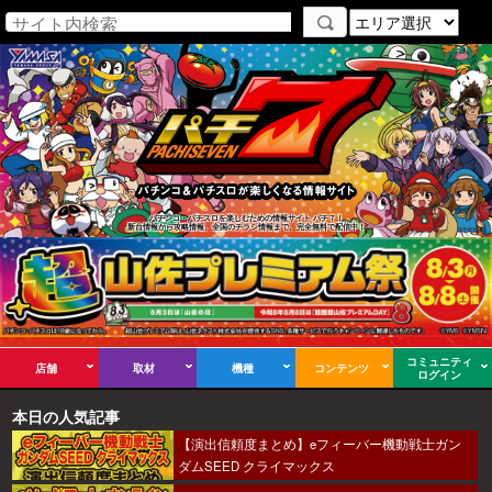
パチンコ・パチスロを楽しむための情報サイト パチ７！
新台情報から攻略情報、全国のチラシ情報まで、完全無料で配信中！
コミュニティ
店舗
取材
機種
コンテンツ
ログイン
本日の人気記事
【演出信頼度まとめ】eフィーバー機動戦士ガン
ダムSEED クライマックス