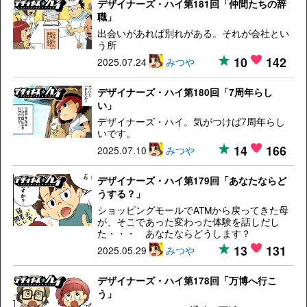
デザイナーズ・ハイ第181回「仲間たちの辞
職」
出会いがあれば別れがある。それが会社とい
う所
10
142
2025.07.24
みつや
デザイナーズ・ハイ第180回「7周年らし
い」
デザイナーズ・ハイ。気がつけば7周年らし
いです。
14
166
2025.07.10
みつや
デザイナーズ・ハイ第179回「あなたならど
うする？」
ショッピングモールでATMから戻ってきた母
が、そこであった変わった体験を話しだし
た・・・ あなたならどうします？
13
131
2025.05.29
みつや
デザイナーズ・ハイ第178回「万博へ行こ
う」