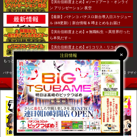
【演出信頼度まとめ】eソードアート・オンライ
ン アリシゼーション 夜空
【最新】パチンコ パチスロ新台導入日スケジュー
ル (8/8更新)｜新台情報 & 噂まとめをお届け
【演出信頼度まとめ】e 無職転生 ～異世界行った
ら本気だす～
【演出信頼度まとめ】eリコリス・リコイル
×
×
注目情報
もっとみる
パチセブントップ
パチンコ＆パチスロコンテンツ
パチ７特集記事
【パチ7コミック】デザイ
【パチ7コミック】デザイナーズ・ハイ