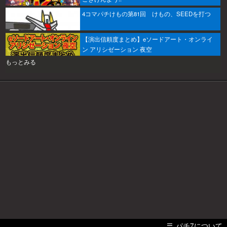
4コマパチけもの第81回 けもの、SEEDを打つ
【演出信頼度まとめ】eソードアート・オンライ
ン アリシゼーション 夜空
もっとみる
パチ7について