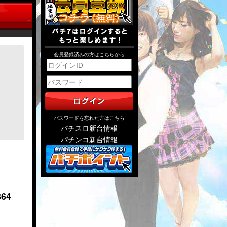
会員登録済みの方はこちらから
パスワードを忘れた方はこちら
パチスロ新台情報
パチンコ新台情報
864