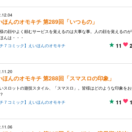
.12.04
いほんのオモキチ 第289回「いつもの」
様の顔やよく頼むサービスを覚えるのは大事な事。人の顔を覚えるのが
ほんは・・・
11
チ７コミック】えいほんのオモキチ
.11.20
いほんのオモキチ 第288回「スマスロの印象」
いスロットの遊技スタイル、「スマスロ」。皆様はどのような印象をお
？
11
チ７コミック】えいほんのオモキチ
.11.06