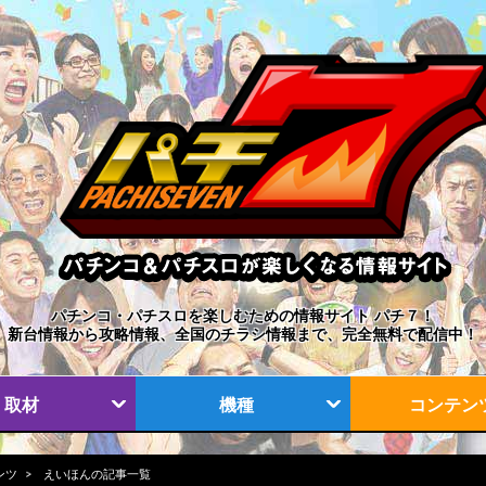
パチンコ・パチスロを楽しむための情報サイト パチ７！
新台情報から攻略情報、全国のチラシ情報まで、完全無料で配信中！
取材
機種
コンテン
ンツ
えいほんの記事一覧