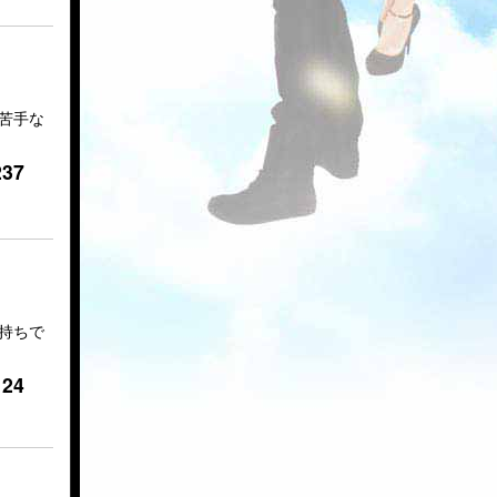
苦手な
237
持ちで
124