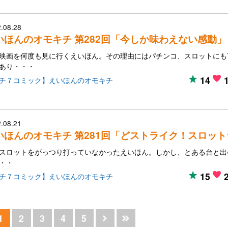
.08.28
いほんのオモキチ 第282回「今しか味わえない感動」
映画を何度も見に行くえいほん。その理由にはパチンコ、スロットにも
あり・・・
14
チ７コミック】えいほんのオモキチ
.08.21
いほんのオモキチ 第281回「どストライク！スロット
スロットをがっつり打っていなかったえいほん。しかし、とある台と出
・・
15
チ７コミック】えいほんのオモキチ
1
2
3
4
5