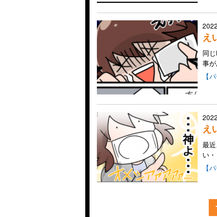
2022
え
同じ
事が
【パ
2022
え
最近
い・
【パ