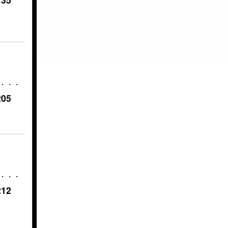
・・・
205
・・・
212