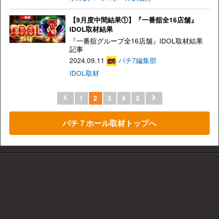
【9月度中間結果①】『一番舘全16店舗』
IDOL取材結果
『一番舘グループ全16店舗』IDOL取材結果
記事
2024.09.11
パチ7編集部
IDOL取材
1
2
3
4
5
パチ７ホール取材トップへ