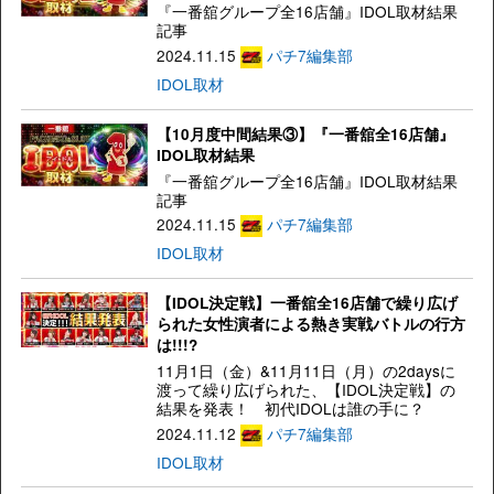
『一番舘グループ全16店舗』IDOL取材結果
記事
2024.11.15
パチ7編集部
IDOL取材
【10月度中間結果③】『一番舘全16店舗』
IDOL取材結果
『一番舘グループ全16店舗』IDOL取材結果
記事
2024.11.15
パチ7編集部
IDOL取材
【IDOL決定戦】一番舘全16店舗で繰り広げ
られた女性演者による熱き実戦バトルの行方
は!!!?
11月1日（金）&11月11日（月）の2daysに
渡って繰り広げられた、【IDOL決定戦】の
結果を発表！ 初代IDOLは誰の手に？
2024.11.12
パチ7編集部
IDOL取材