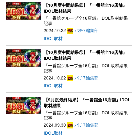
【10月度中間結果②】『一番舘全16店舗』
IDOL取材結果
『一番舘グループ全16店舗』IDOL取材結果
記事
2024.10.22
パチ7編集部
IDOL取材
【10月度中間結果①】『一番舘全16店舗』
IDOL取材結果
『一番舘グループ全16店舗』IDOL取材結果
記事
2024.10.22
パチ7編集部
IDOL取材
【9月度最終結果】『一番舘全16店舗』IDOL
取材結果
『一番舘グループ全16店舗』IDOL取材結果
記事
2024.09.30
パチ7編集部
IDOL取材