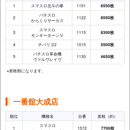
1
スマスロ北斗の拳
1151
8550枚
パチスロ
2
1122
8550枚
からくりサーカス
スマスロ
3
1115
8300枚
モンキーターンⅤ
4
チバリヨ2
1015
5500枚
パチスロ革命機
5
1130
4650枚
ヴァルヴレイヴ
※差枚順になります。
一番舘大成店
順位
機種名
台番
差枚（約）
スマスロ
1
1572
7700枚