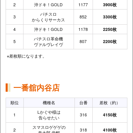
2
沖ドキ！GOLD
1177
3900枚
パチスロ
3
852
3300枚
からくりサーカス
4
沖ドキ！GOLD
1178
2250枚
パチスロ革命機
5
807
2200枚
ヴァルヴレイヴ
※差枚順になります。
一番舘内谷店
順位
機種名
台番
差枚（約）
Lかぐや様は
1
316
4150枚
告らせたい
スマスロゲゲゲの
2
318
4100枚
鬼太郎 覚醒