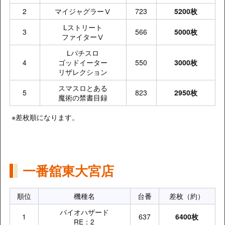
2
マイジャグラーⅤ
723
5200枚
Lストリート
3
566
5000枚
ファイターⅤ
Lパチスロ
4
ゴッドイーター
550
3000枚
リザレクション
スマスロとある
5
823
2950枚
魔術の禁書目録
※差枚順になります。
一番舘東大宮店
順位
機種名
台番
差枚（約）
バイオハザード
1
637
6400枚
RE：2