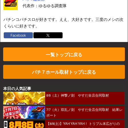
代表作：ゆるゆる調査隊
パチンコパチスロが好きです。ええ、大好きです。三度のメシの次
くらいに好きです。
一覧トップに戻る
パチ７ホール取材トップに戻る
本日の人気記事
8/8（土）神撃ノ刻 やすだ全店合同取材
7/7（火）双乱ノ刻 やすだ全店合同取材 結果レ
ポート
【8/8(土)】YAH YAH YAH！ トリプル末広がりの