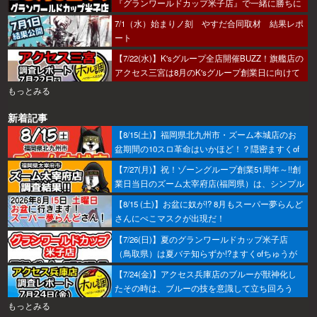
『グランワールドカップ米子店』で一緒に勝ちに
行こうか～！
7/1（水）始まりノ刻 やすだ合同取材 結果レポ
ート
【7/22(水)】K'sグループ全店開催BUZZ！旗艦店の
アクセス三宮は8月のK'sグループ創業日に向けて
着々とミッション進行中～！
もっとみる
新着記事
【8/15(土)】福岡県北九州市・ズーム本城店のお
盆期間の10スロ革命はいかほど！？隠密ますくof
ちゅうが潜入調査へ！
【7/27(月)】祝！ゾーングループ創業51周年～!!創
業日当日のズーム太宰府店(福岡県）は、シンプル
におすすめから攻めるのがベター！あとはヒキ！
【8/15 (土)】お盆に奴が!? 8月もスーパー夢らんど
さんにぺこマスクが出現だ！
【7/26(日)】夏のグランワールドカップ米子店
（鳥取県）は夏バテ知らずか!?ますくofちゅうが
調査してきたで～！
【7/24(金)】アクセス兵庫店のブルーが獣神化し
たその時は、ブルーの技を意識して立ち回ろう
ぞ！
もっとみる