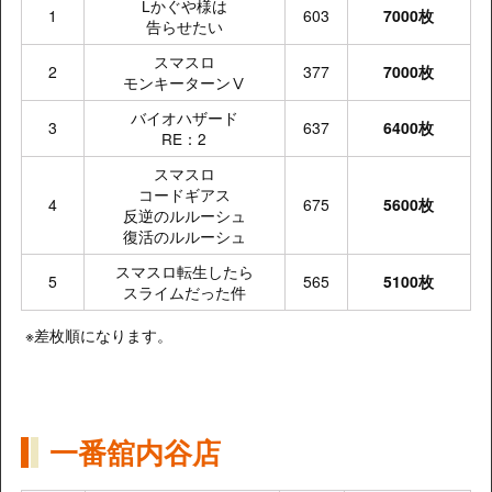
Lかぐや様は
1
603
7000枚
告らせたい
スマスロ
2
377
7000枚
モンキーターンⅤ
バイオハザード
3
637
6400枚
RE：2
スマスロ
コードギアス
4
675
5600枚
反逆のルルーシュ
復活のルルーシュ
スマスロ転生したら
5
565
5100枚
スライムだった件
※差枚順になります。
一番舘内谷店