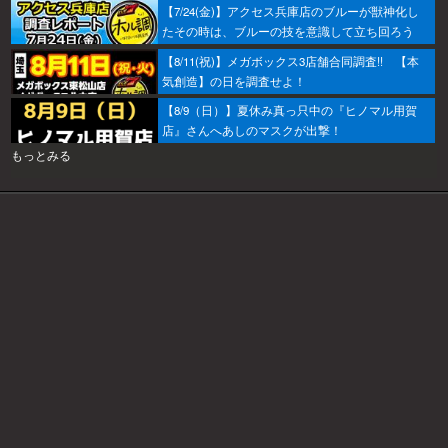
調査してきたで～！
【7/24(金)】アクセス兵庫店のブルーが獣神化し
たその時は、ブルーの技を意識して立ち回ろう
ぞ！
【8/11(祝)】メガボックス3店舗合同調査!! 【本
気創造】の日を調査せよ！
【8/9（日）】夏休み真っ只中の『ヒノマル用賀
店』さんへあしのマスクが出撃！
もっとみる