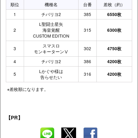
順位
機種名
台番
差枚（約）
1
チバリヨ2
385
6550枚
L聖闘士星矢
2
海皇覚醒
315
6300枚
CUSTOM EDITION
スマスロ
3
302
4750枚
モンキーターンⅤ
4
チバリヨ2
386
4200枚
Lかぐや様は
5
316
4200枚
告らせたい
※差枚順になります。
【PR】