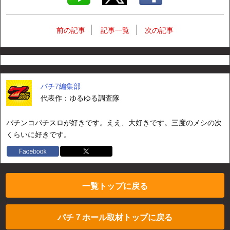
前の記事
記事一覧
次の記事
パチ7編集部
代表作：ゆるゆる調査隊
パチンコパチスロが好きです。ええ、大好きです。三度のメシの次
くらいに好きです。
一覧トップに戻る
パチ７ホール取材トップに戻る