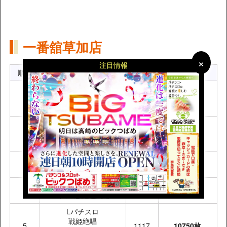
一番舘草加店
×
×
注目情報
順位
機種名
台番
差枚（約）
Lパチスロ
1
ゴッドイーター
827
15400枚
リザレクション
Lパチスロ
2
ゴッドイーター
827
14150枚
リザレクション
パチスロ
3
1231
14050枚
からくりサーカス
Lキン肉マン
4
1038
11550枚
7人の悪魔超人編
Lパチスロ
戦姫絶唱
5
1117
10750枚