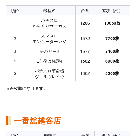
順位
機種名
台番
差枚（約）
パチスロ
1
1286
10850枚
からくりサーカス
スマスロ
2
1572
7700枚
モンキーターンⅤ
3
チバリヨ2
1577
7400枚
4
L主役は銭形4
1582
6900枚
パチスロ革命機
5
1302
5200枚
ヴァルヴレイヴ
※差枚順になります。
一番舘越谷店
順位
機種名
台番
差枚（約）