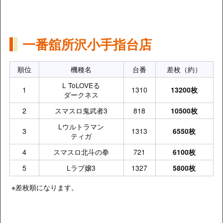
一番舘所沢小手指台店
順位
機種名
台番
差枚（約）
L ToLOVEる
1
1310
13200枚
ダークネス
2
スマスロ鬼武者3
818
10500枚
Lウルトラマン
3
1313
6550枚
ティガ
4
スマスロ北斗の拳
721
6100枚
5
Lラブ嬢3
1327
5800枚
※差枚順になります。