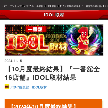
パチセブントップ
パチ７ホール取材
IDOL取材
【10月度最終結果】『一番舘全16店舗』IDO
IDOL取材
2024.11.15
【10月度最終結果】『一番舘全
16店舗』IDOL取材結果
パチ7編集部
IDOL取材
【2024年10月度最終結果】