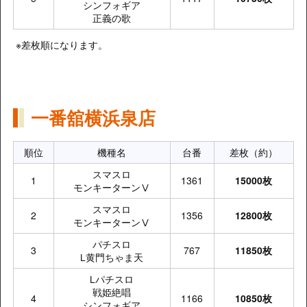
シンフォギア
正義の歌
※差枚順になります。
一番舘横浜泉店
順位
機種名
台番
差枚（約）
スマスロ
1
1361
15000枚
モンキーターンⅤ
スマスロ
2
1356
12800枚
モンキーターンⅤ
パチスロ
3
767
11850枚
L黄門ちゃま天
Lパチスロ
戦姫絶唱
4
1166
10850枚
シンフォギア