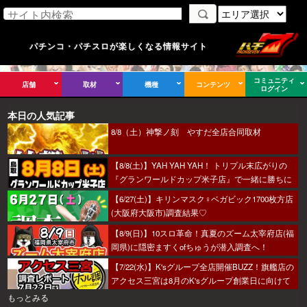
パチンコ・パチスロが楽しくなる情報サイト
コミュニティ
店舗
取材
機種
コンテンツ
ログイン
本日の人気記事
8/8（土）神撃ノ刻 やすだ全店合同取材
【8/8(土)】YAH YAH YAH！ トリプル末広がりの
『グランワールドカップ米子店』で一緒に勝ちに
行こうか～！
【6/27(土)】キリンマスク♀ベガビック1700枚方店
(大阪府大阪市)調査結果♡
【8/9(日)】10スロ革命！真夏のズーム太宰府店(福
岡県)に隠密ますくofちゅうが潜入調査へ！
【7/22(水)】K'sグループ全店開催BUZZ！旗艦店の
アクセス三宮は8月のK'sグループ創業日に向けて
着々とミッション進行中～！
もっとみる