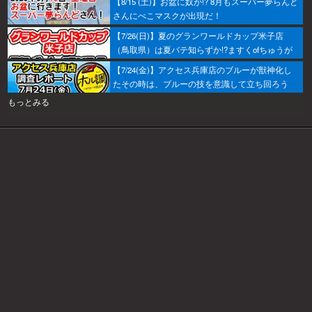
【8/15 (土)】お盆に奴が!? 8月もスーパー夢らんど
さんにぺこマスクが出現だ！
【7/26(日)】夏のグランワールドカップ米子店
（鳥取県）は夏バテ知らずか!?ますくofちゅうが
調査してきたで～！
【7/24(金)】アクセス兵庫店のブルーが獣神化し
たその時は、ブルーの技を意識して立ち回ろう
ぞ！
もっとみる