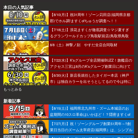
本日の人気記事
【8/10(月)】祝31周年！ゾーン苅田店(福岡県京都
郡)でホル調!ますくofちゅうが調査へ！！
【7/18(土)】浪花ますくが徹底調査☆マジ夏すぎ
るグランワールドカップ鳥取駅前店(鳥取県鳥取
市)の調査結果☆
8/8（土）神撃ノ刻 やすだ全店合同取材
【7/22(水)】K'sグループ全店開催BUZZ！旗艦店の
アクセス三宮は8月のK'sグループ創業日に向けて
着々とミッション進行中～！
【6/30(火)】新店長就任したタイガー本店（神戸
市）は独自カラーを出そうとしてるので今は特に
狙い目か！？
もっとみる
新着記事
【8/15(土)】福岡県北九州市・ズーム本城店のお
盆期間の10スロ革命はいかほど！？隠密ますくof
ちゅうが潜入調査へ！
【7/27(月)】祝！ゾーングループ創業51周年～!!創
業日当日のズーム太宰府店(福岡県）は、シンプル
におすすめから攻めるのがベター！あとはヒキ！