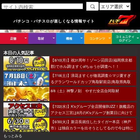
パチンコ・パチスロが楽しくなる情報サイト
コミュニティ
店舗
取材
機種
コンテンツ
ログイン
本日の人気記事
【8/10(月)】祝31周年！ゾーン苅田店(福岡県京都
郡)でホル調!ますくofちゅうが調査へ！！
【7/18(土)】浪花ますくが徹底調査☆マジ夏すぎ
るグランワールドカップ鳥取駅前店(鳥取県鳥取
市)の調査結果☆
8/8（土）神撃ノ刻 やすだ全店合同取材
【7/22(水)】K'sグループ全店開催BUZZ！旗艦店の
アクセス三宮は8月のK'sグループ創業日に向けて
着々とミッション進行中～！
【6/30(火)】新店長就任したタイガー本店（神戸
市）は独自カラーを出そうとしてるので今は特に
狙い目か！？
もっとみる