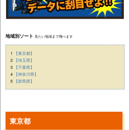
地域別ソート
見たい地域まで飛べます
1
【東京都】
2
【埼玉県】
3
【千葉県】
4
【神奈川県】
5
【群馬県】
東京都